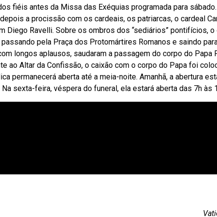
os fiéis antes da Missa das Exéquias programada para sábado.
, depois a procissão com os cardeais, os patriarcas, o cardeal 
m Diego Ravelli. Sobre os ombros dos “sediários” pontifícios, o
a, passando pela Praça dos Protomártires Romanos e saindo para
 com longos aplausos, saudaram a passagem do corpo do Papa F
nte ao Altar da Confissão, o caixão com o corpo do Papa foi col
lica permanecerá aberta até a meia-noite. Amanhã, a abertura est
a sexta-feira, véspera do funeral, ela estará aberta das 7h às 
Vat