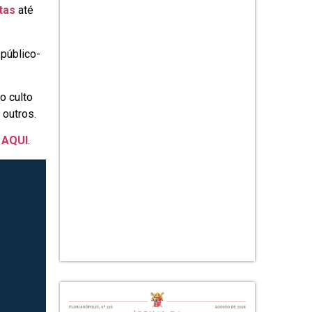
tas
até
 público-
o culto
 outros.
e
AQUI
.