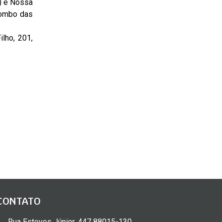
u) e Nossa
Tombo das
lho, 201,
CONTATO
Rua Esteves Júnior, 447 88015-130