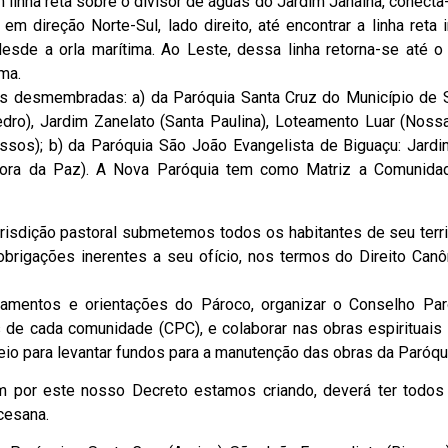
em linha reta sobre o divisor de águas do Jardim Janaína, conect
m direção Norte-Sul, lado direito, até encontrar a linha reta 
esde a orla marítima. Ao Leste, dessa linha retorna-se até o
ma.
s desmembradas: a) da Paróquia Santa Cruz do Município de 
ro), Jardim Zanelato (Santa Paulina), Loteamento Luar (Noss
sos); b) da Paróquia São João Evangelista de Biguaçu: Jardi
nhora da Paz). A Nova Paróquia tem como Matriz a Comunid
urisdição pastoral submetemos todos os habitantes de seu terri
brigações inerentes a seu ofício, nos termos do Direito Canô
namentos e orientações do Pároco, organizar o Conselho Par
de cada comunidade (CPC), e colaborar nas obras espirituais
 meio para levantar fundos para a manutenção das obras da Paróqu
m por este nosso Decreto estamos criando, deverá ter todos 
ocesana.