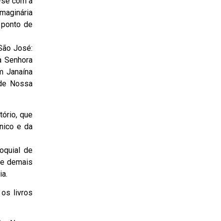
a-se com a
imaginária
 ponto de
São José:
a Senhora
m Janaína
ade Nossa
tório, que
nico e da
oquial de
 e demais
ia.
os livros