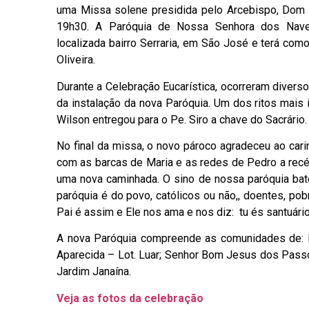
uma Missa solene presidida pelo Arcebispo, Dom W
19h30. A Paróquia de Nossa Senhora dos Nav
localizada bairro Serraria, em São José e terá com
Oliveira.
Durante a Celebração Eucarística, ocorreram diver
da instalação da nova Paróquia. Um dos ritos mais
Wilson entregou para o Pe. Siro a chave do Sacrário.
No final da missa, o novo pároco agradeceu ao cari
com as barcas de Maria e as redes de Pedro a rec
uma nova caminhada. O sino de nossa paróquia bate
paróquia é do povo, católicos ou não,, doentes, p
Pai é assim e Ele nos ama e nos diz: tu és santuári
A nova Paróquia compreende as comunidades de: N
Aparecida – Lot. Luar; Senhor Bom Jesus dos Passo
Jardim Janaína.
Veja as fotos da celebração