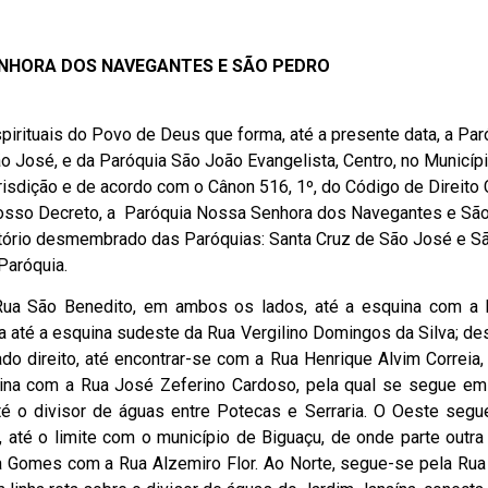
ENHORA DOS NAVEGANTES E SÃO PEDRO
rituais do Povo de Deus que forma, até a presente data, a Par
o José, e da Paróquia São João Evangelista, Centro, no Municíp
risdição e de acordo com o Cânon 516, 1º, do Código de Direito 
te nosso Decreto, a Paróquia Nossa Senhora dos Navegantes e Sã
ritório desmembrado das Paróquias: Santa Cruz de São José e S
Paróquia.
a Rua São Benedito, em ambos os lados, até a esquina com a
ta até a esquina sudeste da Rua Vergilino Domingos da Silva; d
ado direito, até encontrar-se com a Rua Henrique Alvim Correia
quina com a Rua José Zeferino Cardoso, pela qual se segue em
 até o divisor de águas entre Potecas e Serraria. O Oeste segu
, até o limite com o município de Biguaçu, de onde parte outra 
a Gomes com a Rua Alzemiro Flor. Ao Norte, segue-se pela Rua