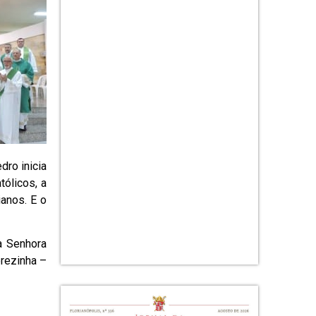
ro inicia
ólicos, a
anos. E o
a Senhora
rezinha –