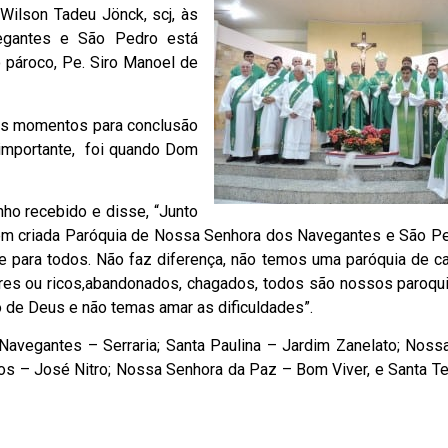
ilson Tadeu Jönck, scj, às
egantes e São Pedro está
o pároco, Pe. Siro Manoel de
sos momentos para conclusão
 importante, foi quando Dom
nho recebido e disse, “Junto
ém criada Paróquia de Nossa Senhora dos Navegantes e São Ped
 para todos. Não faz diferença, não temos uma paróquia de cat
obres ou ricos,abandonados, chagados, todos são nossos paroqui
o de Deus e não temas amar as dificuldades”.
avegantes – Serraria; Santa Paulina – Jardim Zanelato; Noss
s – José Nitro; Nossa Senhora da Paz – Bom Viver, e Santa Te