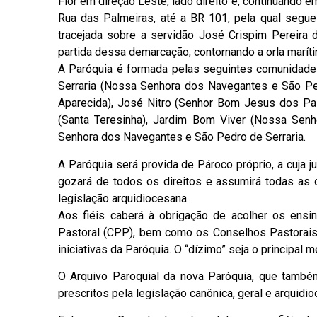
Flor em direção Leste, lado direito e, continuando 
Rua das Palmeiras, até a BR 101, pela qual segue e
tracejada sobre a servidão José Crispim Pereira d
partida dessa demarcação, contornando a orla maríti
A Paróquia é formada pelas seguintes comunidade
Serraria (Nossa Senhora dos Navegantes e São Ped
Aparecida), José Nitro (Senhor Bom Jesus dos Pas
(Santa Teresinha), Jardim Bom Viver (Nossa Se
Senhora dos Navegantes e São Pedro de Serraria.
A Paróquia será provida de Pároco próprio, a cuja j
gozará de todos os direitos e assumirá todas as o
legislação arquidiocesana.
Aos fiéis caberá à obrigação de acolher os ensi
Pastoral (CPP), bem como os Conselhos Pastorais 
iniciativas da Paróquia. O “dízimo” seja o principal
O Arquivo Paroquial da nova Paróquia, que també
prescritos pela legislação canônica, geral e arquidi