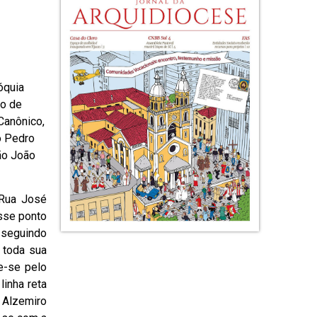
óquia
io de
Canônico,
o Pedro
ão João
 Rua José
esse ponto
, seguindo
 toda sua
e-se pelo
linha reta
 Alzemiro