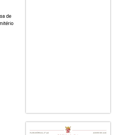
ssa de
mitério