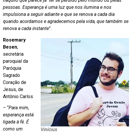
naquilo que parece já ter se perdido pelo mundo ou pelas
pessoas. Esperança é uma luz que nos ilumina e nos
impulsiona a seguir adiante e que se renova a cada dia
quando acordamos e agradecemos pela vida, que também se
renova a cada instante
”.
Rosemary
Besen
,
secretária
paroquial da
Paróquia
Sagrado
Coração de
Jesus, de
Antônio Carlos.
– “
Para mim,
esperança está
ligada à fé. É
como um
Vinícius