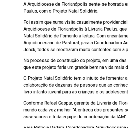
A Arquidiocese de Florianópolis sente-se honrada e
Paulus, com o Projeto Natal Solidário.
Foi assim que numa visita casualmente providencial 
Arquidiocese de Florianópolis à Livraria Paulus, que 
Natal Solidário de Fomento à leitura. Com encantam
Arquidiocesano de Pastoral, para a Coordenadora A
Jönck, todos se mostraram muito contentes com a po
No processo de construção do projeto, em uma das 
que este projeto faria um grande bem na vida mais 
O Projeto Natal Solidário tem o intuito de fomentar 
colaboração de dezenas de pessoas que ao conhecer
livro infanto-juvenil para as crianças e os adolescen
Conforme Rafael Gaspar, gerente da Livraria de Flori
mundo cada vez melhor. “A entrega dos presentes s
assessores e toda equipe de coordenação da IAM” 
Para Patrícia Dadam, Coordenadora Arquidiocesana da