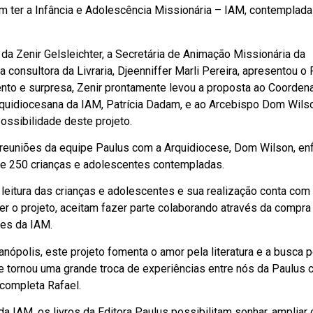
m ter a Infância e Adolescência Missionária – IAM, contemplada
da Zenir Gelsleichter, a Secretária de Animação Missionária da
a consultora da Livraria, Djeenniffer Marli Pereira, apresentou o 
ento e surpresa, Zenir prontamente levou a proposta ao Coorden
rquidiocesana da IAM, Patrícia Dadam, e ao Arcebispo Dom Wils
ssibilidade deste projeto.
reuniões da equipe Paulus com a Arquidiocese, Dom Wilson, en
de 250 crianças e adolescentes contempladas.
a leitura das crianças e adolescentes e sua realização conta com
 o projeto, aceitam fazer parte colaborando através da compra
tes da IAM.
anópolis, este projeto fomenta o amor pela literatura e a busca 
e tornou uma grande troca de experiências entre nós da Paulus
completa Rafael.
 IAM, os livros da Editora Paulus possibilitam sonhar, ampliar 