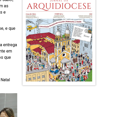
em as
as e
se, e que
 a entrega
ente em
os que
 Natal