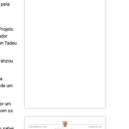
 pela
Projeto
ador
on Tadeu
fatizou
 a
 de um
por um
 com os
o saber,