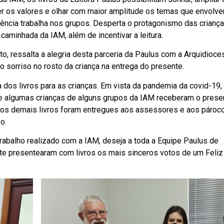
er os valores e olhar com maior amplitude os temas que envolv
cência trabalha nos grupos. Desperta o protagonismo das crianç
caminhada da IAM, além de incentivar a leitura.
to, ressalta a alegria desta parceria da Paulus com a Arquidioce
o sorriso no rosto da criança na entrega do presente.
 dos livros para as crianças. Em vista da pandemia da covid-19,
que algumas crianças de alguns grupos da IAM receberam o pres
 os demais livros foram entregues aos assessores e aos pároc
o.
rabalho realizado com a IAM, deseja a toda a Equipe Paulus de
e presentearam com livros os mais sinceros votos de um Feliz