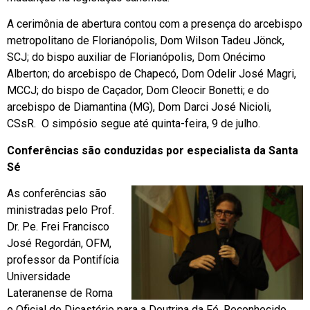
A cerimônia de abertura contou com a presença do arcebispo
metropolitano de Florianópolis, Dom Wilson Tadeu Jönck,
SCJ; do bispo auxiliar de Florianópolis, Dom Onécimo
Alberton; do arcebispo de Chapecó, Dom Odelir José Magri,
MCCJ; do bispo de Caçador, Dom Cleocir Bonetti; e do
arcebispo de Diamantina (MG), Dom Darci José Nicioli,
CSsR. O simpósio segue até quinta-feira, 9 de julho.
Conferências são conduzidas por especialista da Santa
Sé
As conferências são
ministradas pelo Prof.
Dr. Pe. Frei Francisco
José Regordán, OFM,
professor da Pontifícia
Universidade
Lateranense de Roma
e Oficial do Dicastério
para a Doutrina da Fé. Reconhecido