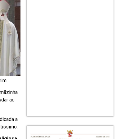
rim.
rmãzinha
udar ao
edicada a
ntíssimo.
eligiosa