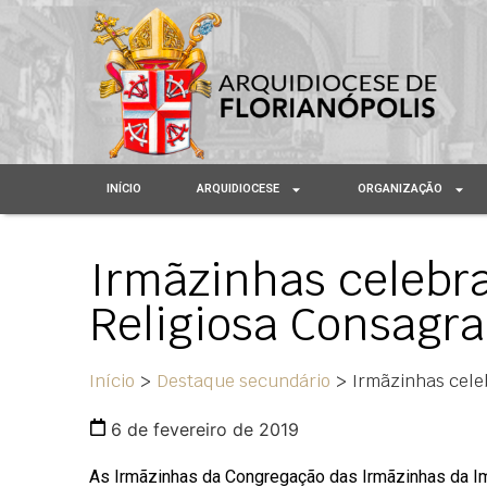
INÍCIO
ARQUIDIOCESE
ORGANIZAÇÃO
Irmãzinhas celebr
Religiosa Consagr
Início
>
Destaque secundário
>
Irmãzinhas cele
6 de fevereiro de 2019
As Irmãzinhas da Congregação das Irmãzinhas da I