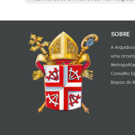
SOBRE
A Arquidioc
uma circunsc
Metropolita
Conselho Ep
Bispos do Br