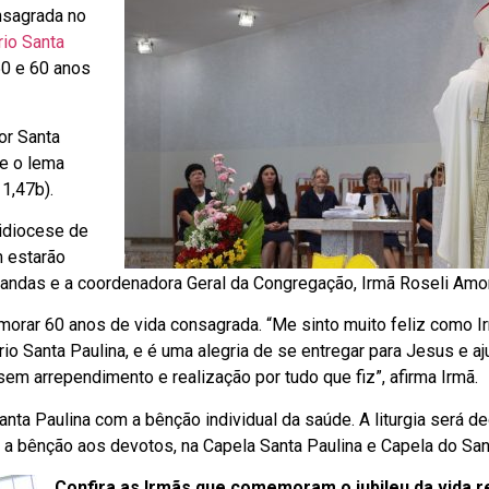
nsagrada no
rio Santa
50 e 60 anos
or Santa
 e o lema
1,47b).
uidiocese de
m estarão
ilandas e a coordenadora Geral da Congregação, Irmã Roseli Amo
emorar 60 anos de vida consagrada. “Me sinto muito feliz como I
io Santa Paulina, e é uma alegria de se entregar para Jesus e aj
em arrependimento e realização por tudo que fiz”, afirma Irmã.
nta Paulina com a bênção individual da saúde. A liturgia será d
da a bênção aos devotos, na Capela Santa Paulina e Capela do Sa
Confira as Irmãs que comemoram o jubileu da vida r