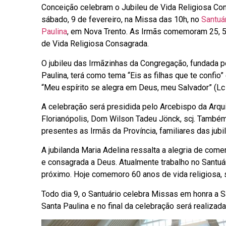
Conceição celebram o Jubileu de Vida Religiosa Co
sábado, 9 de fevereiro, na Missa das 10h, no
Santuá
Paulina
, em Nova Trento. As Irmãs comemoram 25, 
de Vida Religiosa Consagrada.
O jubileu das Irmãzinhas da Congregação, fundada p
Paulina, terá como tema “Eis as filhas que te confio”
“Meu espírito se alegra em Deus, meu Salvador” (Lc 
A celebração será presidida pelo Arcebispo da Arq
Florianópolis, Dom Wilson Tadeu Jönck, scj. També
presentes as Irmãs da Província, familiares das jub
A jubilanda Maria Adelina ressalta a alegria de com
e consagrada a Deus. Atualmente trabalho no Santuár
próximo. Hoje comemoro 60 anos de vida religiosa, s
Todo dia 9, o Santuário celebra Missas em honra a Sa
Santa Paulina e no final da celebração será realiza