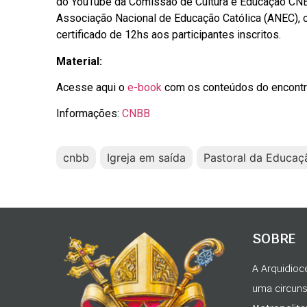
do YouTube da Comissão de Cultura e Educação CNB
Associação Nacional de Educação Católica (ANEC), o 
certificado de 12hs aos participantes inscritos.
Material:
Acesse aqui o
e-book
com os conteúdos do encontr
Informações:
CNBB
cnbb
Igreja em saída
Pastoral da Educaç
SOBRE
A Arquidioc
uma circunsc