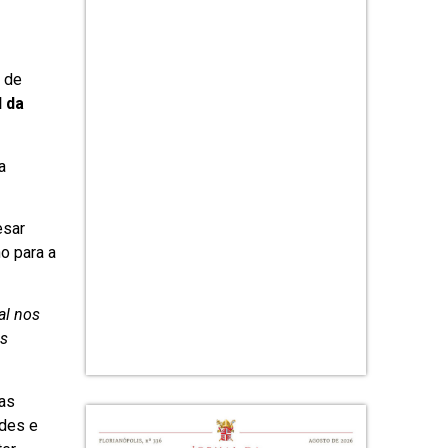
2 de
l da
a
esar
o para a
al nos
as
las
ades e