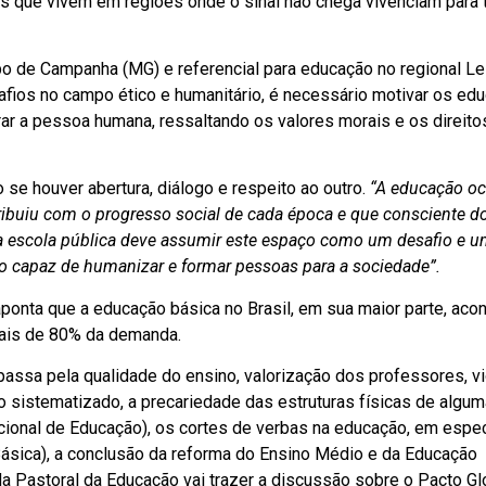
as que vivem em regiões onde o sinal não chega vivenciam para 
po de Campanha (MG) e referencial para educação no regional Le
fios no campo ético e humanitário, é necessário motivar os ed
 a pessoa humana, ressaltando os valores morais e os direito
 se houver abertura, diálogo e respeito ao outro.
“A educação o
ibuiu com o progresso social de cada época e que consciente d
a escola pública deve assumir este espaço como um desafio e u
o capaz de humanizar e formar pessoas para a sociedade”.
onta que a educação básica no Brasil, em sua maior parte, aco
mais de 80% da demanda.
passa pela qualidade do ensino, valorização dos professores, vi
o sistematizado, a precariedade das estruturas físicas de algu
ional de Educação), os cortes de verbas na educação, em espec
ica), a conclusão da reforma do Ensino Médio e da Educação
 da Pastoral da Educação vai trazer a discussão sobre o Pacto Gl