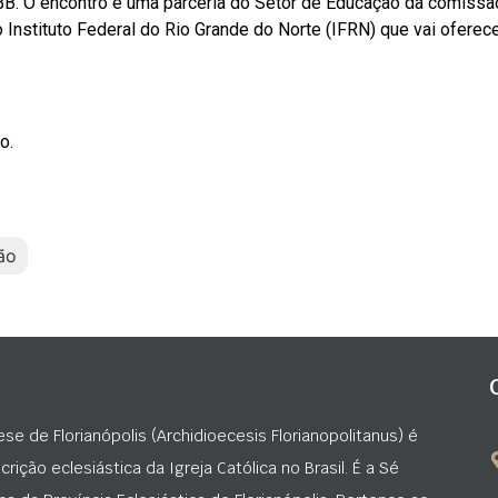
B. O encontro é uma parceria do Setor de Educação da comissã
Instituto Federal do Rio Grande do Norte (IFRN) que vai oferec
o.
ão
ese de Florianópolis (Archidioecesis Florianopolitanus) é
rição eclesiástica da Igreja Católica no Brasil. É a Sé