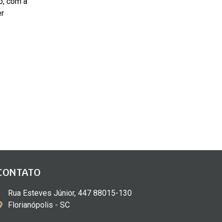
o, com a
er
CONTATO
Rua Esteves Júnior, 447 88015-130
Florianópolis - SC