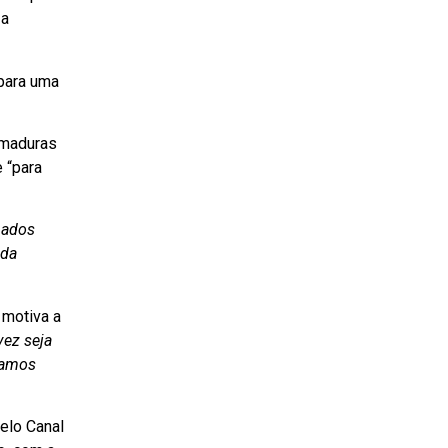
 a
para uma
 maduras
 “para
nados
 da
 motiva a
vez seja
tamos
elo Canal