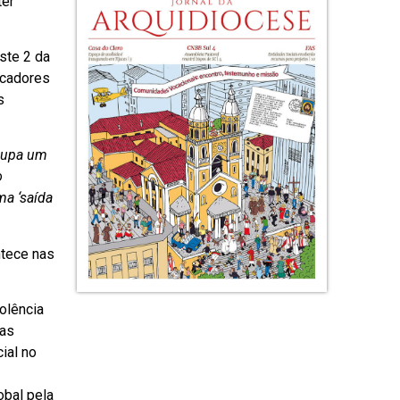
ter
ste 2 da
ucadores
s
cupa um
o
ma ‘saída
ntece nas
olência
mas
ial no
obal pela