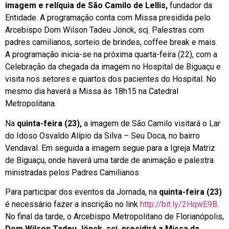
imagem e relíquia de São Camilo de Lellis,
fundador da
Entidade. A programação conta com Missa presidida pelo
Arcebispo Dom Wilson Tadeu Jönck, scj. Palestras com
padres camilianos, sorteio de brindes, coffee break e mais.
A programação inicia-se na próxima quarta-feira (22), com a
Celebração da chegada da imagem no Hospital de Biguaçu e
visita nos setores e quartos dos pacientes do Hospital. No
mesmo dia haverá a Missa às 18h15 na Catedral
Metropolitana.
Na
quinta-feira (23),
a imagem de São Camilo visitará o Lar
do Idoso Osvaldo Alípio da Silva – Seu Doca, no bairro
Vendaval. Em seguida a imagem segue para a Igreja Matriz
de Biguaçu, onde haverá uma tarde de animação e palestra
ministradas pelos Padres Camilianos
Para participar dos eventos da Jornada, na
quinta-feira (23)
é necessário fazer a inscrição no link
http://bit.ly/2HqwE9B
.
No final da tarde, o Arcebispo Metropolitano de Florianópolis,
Dom Wilson Tadeu Jönck, scj, presidirá a Missa da