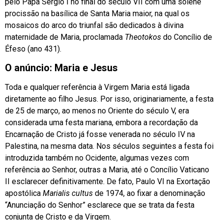
pelo Papa Sérgio I no final do século VII com uma solene
procissão na basílica de Santa Maria maior, na qual os
mosaicos do arco do triunfal são dedicados à divina
maternidade de Maria, proclamada
Theotokos
do Concílio de
Éfeso (ano 431).
O anúncio: Maria e Jesus
Toda e qualquer referência à Virgem Maria está ligada
diretamente ao filho Jesus. Por isso, originariamente, a festa
de 25 de março, ao menos no Oriente do século V, era
considerada uma festa mariana, embora a recordação da
Encarnação de Cristo já fosse venerada no século IV na
Palestina, na mesma data. Nos séculos seguintes a festa foi
introduzida também no Ocidente, algumas vezes com
referência ao Senhor, outras a Maria, até o Concílio Vaticano
II esclarecer definitivamente. De fato, Paulo VI na Exortação
apostólica
Marialis cultus
de 1974, ao fixar a denominação
“Anunciação do Senhor” esclarece que se trata da festa
conjunta de Cristo e da Virgem.