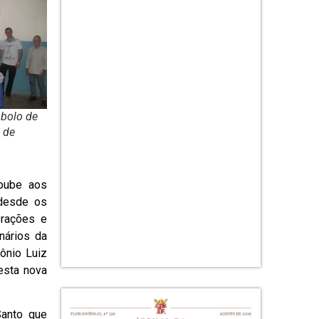
 bolo de
 de
oube aos
 desde os
brações e
nários da
ônio Luiz
esta nova
anto que