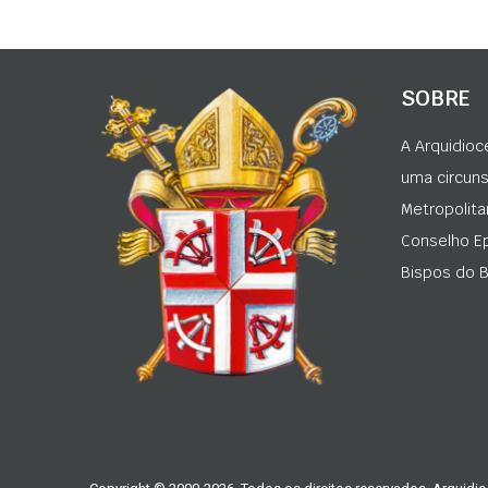
SOBRE
A Arquidioc
uma circunsc
Metropolita
Conselho Ep
Bispos do Br