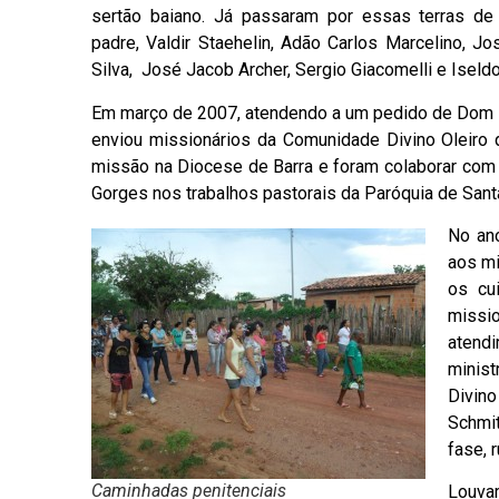
sertão baiano. Já passaram por essas terras de 
padre, Valdir Staehelin, Adão Carlos Marcelino, J
Silva, José Jacob Archer, Sergio Giacomelli e Iseldo
Em março de 2007, atendendo a um pedido de Dom L
enviou missionários da Comunidade Divino Oleiro 
missão na Diocese de Barra e foram colaborar co
Gorges nos trabalhos pastorais da Paróquia de Santa 
No an
aos mi
os cu
missi
atend
minis
Divino
Schmi
fase, 
Caminhadas penitenciais
Louva