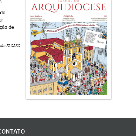
m.
 do
ar
ação de
ação FACASC
CONTATO