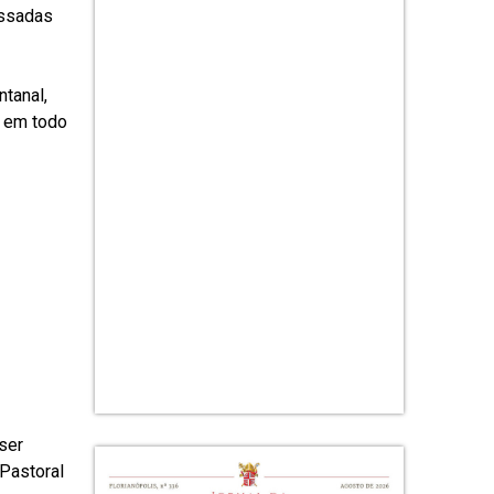
essadas
tanal,
o em todo
ser
 Pastoral