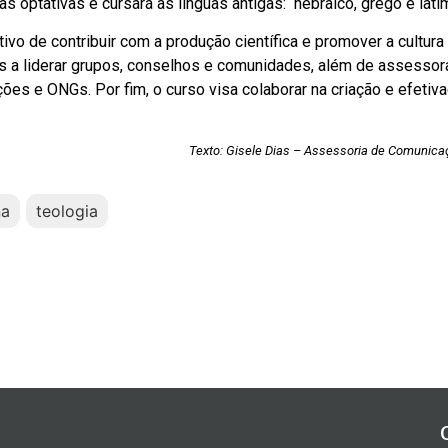
s optativas e cursará as línguas antigas: hebraico, grego e lati
o de contribuir com a produção científica e promover a cultura
s a liderar grupos, conselhos e comunidades, além de assessor
ações e ONGs. Por fim, o curso visa colaborar na criação e efetiv
Texto: Gisele Dias – Assessoria de Comunic
na
teologia