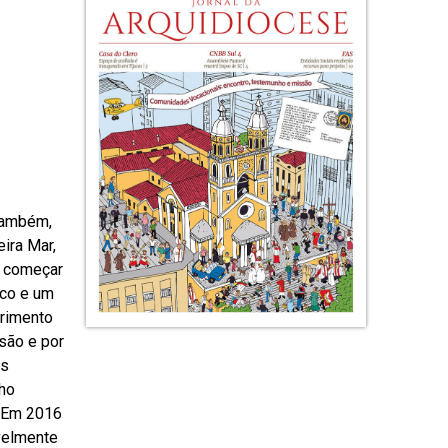
 também,
eira Mar,
di começar
ico e um
erimento
são e por
as
nho
. Em 2016
velmente