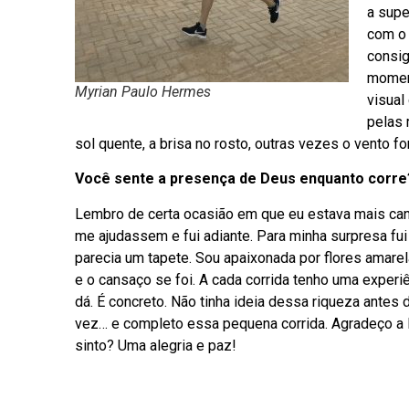
a supe
com o 
consig
momen
Myrian Paulo Hermes
visual
pelas 
sol quente, a brisa no rosto, outras vezes o vento fo
Você sente a presença de Deus enquanto corre
Lembro de certa ocasião em que eu estava mais cansa
me ajudassem e fui adiante. Para minha surpresa fu
parecia um tapete. Sou apaixonada por flores amare
e o cansaço se foi. A cada corrida tenho uma experiê
dá. É concreto. Não tinha ideia dessa riqueza ant
vez… e completo essa pequena corrida. Agradeço a D
sinto? Uma alegria e paz!