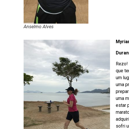
Anselmo Alves
Myria
Duran
Rezo! 
que te
um lug
uma pr
prepar
uma mu
estar 
marato
adquir
sofri 