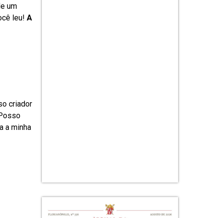
de um
ocê leu!
A
o criador
 Posso
a a minha