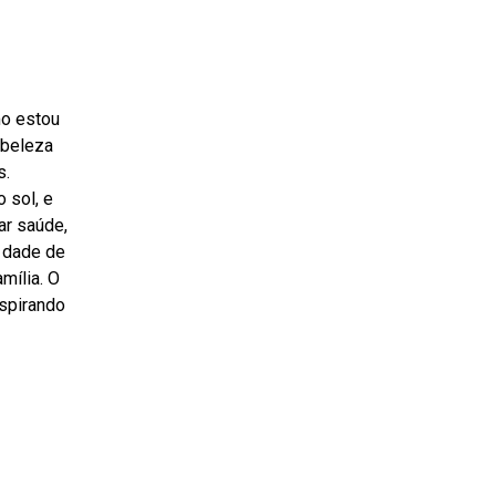
mo estou
 beleza
s.
 sol, e
ar saúde,
 dade de
mília. O
espirando