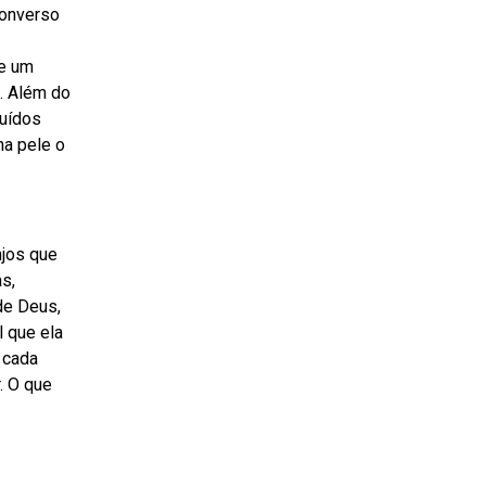
converso
se um
. Além do
ruídos
na pele o
njos que
s,
de Deus,
l que ela
 cada
. O que