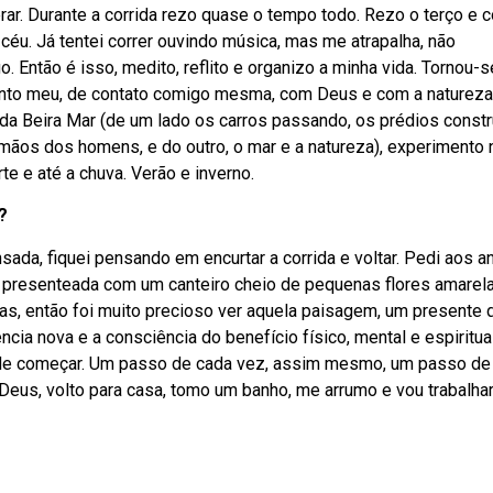
rar. Durante a corrida rezo quase o tempo todo. Rezo o terço e 
céu. Já tentei correr ouvindo música, mas me atrapalha, não
o. Então é isso, medito, reflito e organizo a minha vida. Tornou-
to meu, de contato comigo mesma, com Deus e com a natureza
 da Beira Mar (de um lado os carros passando, os prédios const
mãos dos homens, e do outro, o mar e a natureza), experimento 
rte e até a chuva. Verão e inverno.
?
da, fiquei pensando em encurtar a corrida e voltar. Pedi aos a
i presenteada com um canteiro cheio de pequenas flores amarela
las, então foi muito precioso ver aquela paisagem, um presente 
ncia nova e a consciência do benefício físico, mental e espiritua
es de começar. Um passo de cada vez, assim mesmo, um passo de
eus, volto para casa, tomo um banho, me arrumo e vou trabalhar