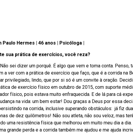
n Paulo Hermes | 46 anos | Psicóloga |
te sua prática de exercícios, você reza?
Não sei dizer um porquê. É algo que vem e toma conta. Penso,
m a ver com a prática de exercício que faço, que é a corrida na B
ar privilegiado, lindo, que por si só é um convite à oração. Deci
ática de exercício físico em outubro de 2015, com suporte méd
ador físico, pois estava muito enfraquecida. E de lá para cá exp
dança na vida: um bem estar! Dou graças a Deus por essa deci
persistindo na corrida, inclusive superando obstáculos: já fiz du
nas de dez quilômetros! Não sou atleta, não sou veloz, mas te
ido uma resistência física que melhorou em muito meu dia a dia
uma grande perda e a corrida também me ajudou e me ajuda incri