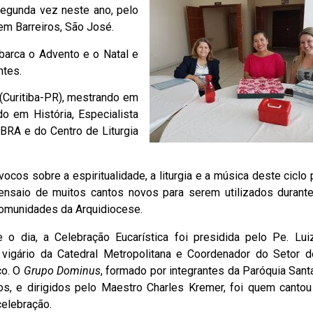
 segunda vez neste ano, pelo
em Barreiros, São José.
barca o Advento e o Natal e
ntes.
(Curitiba-PR), mestrando em
o em História, Especialista
BRA e do Centro de Liturgia
cos sobre a espiritualidade, a liturgia e a música deste ciclo 
 ensaio de muitos cantos novos para serem utilizados durant
comunidades da Arquidiocese.
e o dia, a Celebração Eucarística foi presidida pelo Pe. Lui
 vigário da Catedral Metropolitana e Coordenador do Setor 
co. O
Grupo Dominus
, formado por integrantes da Paróquia Sant
ros, e dirigidos pelo Maestro Charles Kremer, foi quem cantou 
celebração.