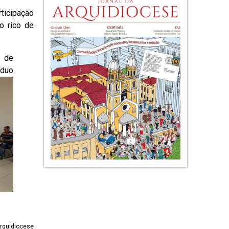
rticipação
o rico de
a de
íduo
Arquidiocese