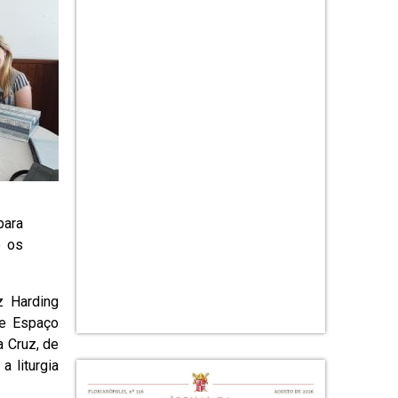
para
e os
z Harding
de Espaço
a Cruz, de
a liturgia