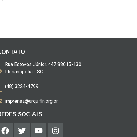
CONTATO
Rua Esteves Júnior, 447 88015-130
Florianópolis - SC
(48) 3224-4799
imprensa@arquifln.org.br
REDES SOCIAIS