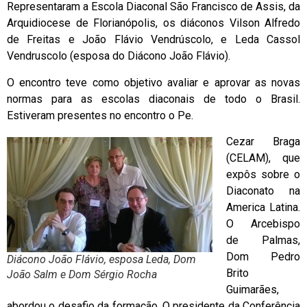
Representaram a Escola Diaconal São Francisco de Assis, da
Arquidiocese de Florianópolis, os diáconos Vilson Alfredo
de Freitas e João Flávio Vendrúscolo, e Leda Cassol
Vendruscolo (esposa do Diácono João Flávio).
O encontro teve como objetivo avaliar e aprovar as novas
normas para as escolas diaconais de todo o Brasil.
Estiveram presentes no encontro o Pe.
Cezar Braga
(CELAM), que
expôs sobre o
Diaconato na
America Latina.
O Arcebispo
de Palmas,
Dom Pedro
Diácono João Flávio, esposa Leda, Dom
Brito
João Salm e Dom Sérgio Rocha
Guimarães,
abordou o desafio da formação. O presidente da Conferência