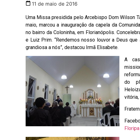
11 de maio de 2016
Uma Missa presidida pelo Arcebispo Dom Wilson Tad
maio, marcou a inauguração da capela da Comunida
no bairro da Coloninha, em Florianópolis. Concelebr
e Luiz Prim. “Rendemos nosso louvor a Deus que 
grandiosa a nós”, destacou Irmã Elisabete.
A cas
missi
reform
do pl
Heloiz
vitória
Frater
Faceb
Floripa