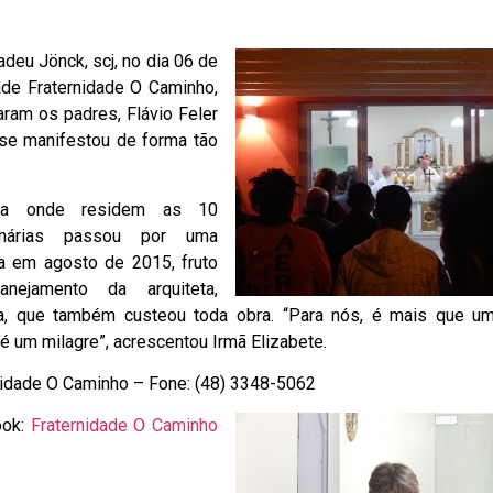
eu Jönck, scj, no dia 06 de
de Fraternidade O Caminho,
aram os padres, Flávio Feler
se manifestou de forma tão
a onde residem as 10
onárias passou por uma
a em agosto de 2015, fruto
anejamento da arquiteta,
a, que também custeou toda obra. “Para nós, é mais que u
, é um milagre”, acrescentou Irmã Elizabete.
nidade O Caminho – Fone: (48) 3348-5062
ook:
Fraternidade O Caminho