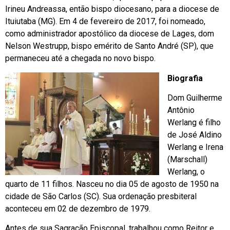
Irineu Andreassa, então bispo diocesano, para a diocese de
Ituiutaba (MG). Em 4 de fevereiro de 2017, foi nomeado,
como administrador apostólico da diocese de Lages, dom
Nelson Westrupp, bispo emérito de Santo André (SP), que
permaneceu até a chegada no novo bispo.
Biografia
Dom Guilherme
Antônio
Werlang é filho
de José Aldino
Werlang e Irena
(Marschall)
Werlang, o
quarto de 11 filhos. Nasceu no dia 05 de agosto de 1950 na
cidade de São Carlos (SC). Sua ordenação presbiteral
aconteceu em 02 de dezembro de 1979.
Antes de sua Sagração Episcopal, trabalhou como Reitor e