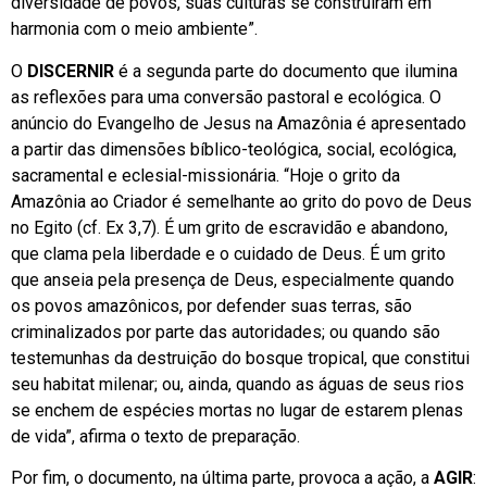
diversidade de povos, suas culturas se construíram em
harmonia com o meio ambiente”.
O
DISCERNIR
é a segunda parte do documento que ilumina
as reflexões para uma conversão pastoral e ecológica. O
anúncio do Evangelho de Jesus na Amazônia é apresentado
a partir das dimensões bíblico-teológica, social, ecológica,
sacramental e eclesial-missionária. “Hoje o grito da
Amazônia ao Criador é semelhante ao grito do povo de Deus
no Egito (cf. Ex 3,7). É um grito de escravidão e abandono,
que clama pela liberdade e o cuidado de Deus. É um grito
que anseia pela presença de Deus, especialmente quando
os povos amazônicos, por defender suas terras, são
criminalizados por parte das autoridades; ou quando são
testemunhas da destruição do bosque tropical, que constitui
seu habitat milenar; ou, ainda, quando as águas de seus rios
se enchem de espécies mortas no lugar de estarem plenas
de vida”, afirma o texto de preparação.
Por fim, o documento, na última parte, provoca a ação, a
AGIR
: