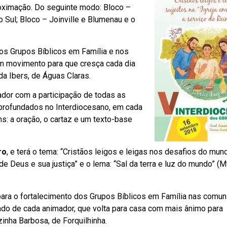
roximação. Do seguinte modo: Bloco –
 Sul; Bloco – Joinville e Blumenau e o
os Grupos Bíblicos em Família e nos
m movimento para que cresça cada dia
da Ibers, de Águas Claras.
dor com a participação de todas as
aprofundados no Interdiocesano, em cada
: a oração, o cartaz e um texto-base
ro
, e terá o tema: “Cristãos leigos e leigas nos desafios do mun
de Deus e sua justiça” e o lema: “Sal da terra e luz do mundo” (M
para o fortalecimento dos Grupos Bíblicos em Família nas comun
ado de cada animador, que volta para casa com mais ânimo para
inha Barbosa, de Forquilhinha.