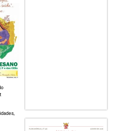
do
t
idades,