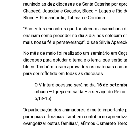
reunindo as dez dioceses de Santa Catarina por ap
Chapecó, Joaçaba e Caçador; Bloco – Lages e Rio do
Bloco – Florianópolis, Tubarão e Criciúma.
“São estes encontros que fortalecem a caminhada d
ensinam como proceder no dia a dia, nos colocam e
mais nossa fé e perseverança”, disse Silvia Apareci
No mês de maio foi realizado um seminário em Caça
dioceses para estudar o tema e o lema, que serão 
bloco. Também foram aprovados os materiais comuns
para ser refletido em todas as dioceses.
O V Interdiocesano será no dia
16 de setemb
urbano – Igreja em saída – a serviço do Reino 
5,13-15).
“A participação dos animadores é muito importante 
paróquias e foranias. Também contribui no aprendiz
evangelizar outras famílias”, afirmou Osmarete Terez