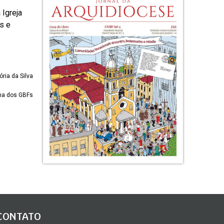
 Igreja
os e
ria da Silva
na dos GBFs
CONTATO