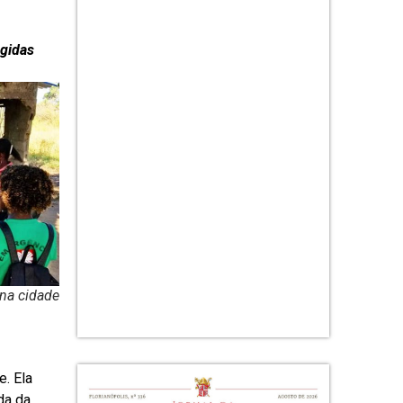
ngidas
 na cidade
. Ela
da da