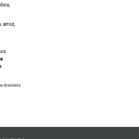
lios,
 arroz,
mos
ra
o
s Brasileira