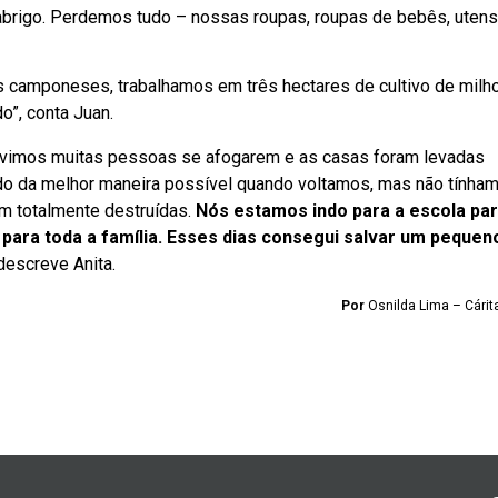
 abrigo. Perdemos tudo – nossas roupas, roupas de bebês, utensí
camponeses, trabalhamos em três hectares de cultivo de milho,
o”, conta Juan.
vimos muitas pessoas se afogarem e as casas foram levadas
do da melhor maneira possível quando voltamos, mas não tínha
m totalmente destruídas.
Nós estamos indo para a escola pa
a para toda a família. Esses dias consegui salvar um pequen
 descreve Anita.
Por
Osnilda Lima – Cárita