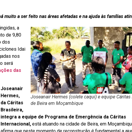
 muito a ser feito nas áreas afetadas e na ajuda às famílias ati
ingidas, a
to de 9,80
o dos
iclones Idai
gadas nos
ão será
oações das
Joseanair
Hermes,
Joseanair Hermes (colete caqui) e equipe Cáritas
da Cáritas
de Beira em Moçambique
Brasileira,
integra a equipe de Programa de Emergência da Cáritas
Internacional,
está atuando na cidade de Beira, em Moçambique
afirma que neste momento de reconstrução é fundamental a aju