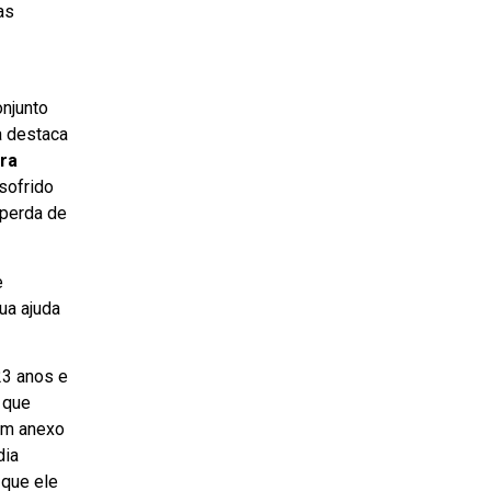
as
njunto
a destaca
ara
sofrido
 perda de
e
ua ajuda
23 anos e
 que
um anexo
dia
 que ele