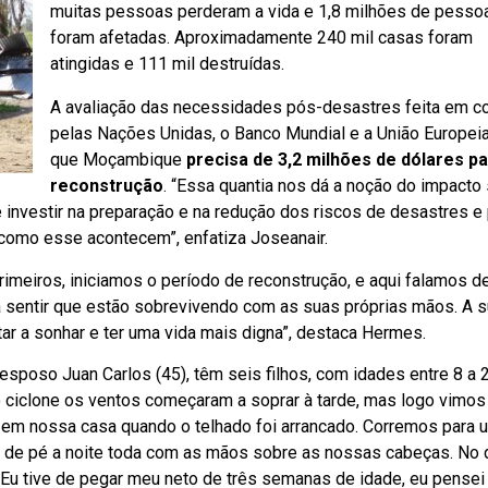
muitas pessoas perderam a vida e 1,8 milhões de pesso
foram afetadas. Aproximadamente 240 mil casas foram
atingidas e 111 mil destruídas.
A avaliação das necessidades pós-desastres feita em co
pelas Nações Unidas, o Banco Mundial e a União Europei
que Moçambique
precisa de 3,2 milhões de dólares p
reconstrução
. “Essa quantia nos dá a noção do impacto 
 investir na preparação e na redução dos riscos de desastres e
como esse acontecem”, enfatiza Joseanair.
imeiros, iniciamos o período de reconstrução, e aqui falamos d
 sentir que estão sobrevivendo com as suas próprias mãos. A s
r a sonhar e ter uma vida mais digna”, destaca Hermes.
esposo Juan Carlos (45), têm seis filhos, com idades entre 8 a 
o ciclone os ventos começaram a soprar à tarde, mas logo vimos
em nossa casa quando o telhado foi arrancado. Corremos para 
 de pé a noite toda com as mãos sobre as nossas cabeças. No 
Eu tive de pegar meu neto de três semanas de idade, eu pensei