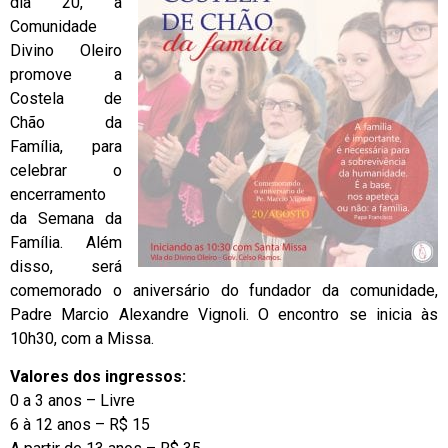
dia 20, a
Comunidade
Divino Oleiro
promove a
Costela de
Chão da
Família, para
celebrar o
encerramento
da Semana da
Família. Além
disso, será
comemorado o aniversário do fundador da comunidade,
Padre Marcio Alexandre Vignoli. O encontro se inicia às
10h30, com a Missa.
Valores dos ingressos:
0 a 3 anos – Livre
6 à 12 anos – R$ 15