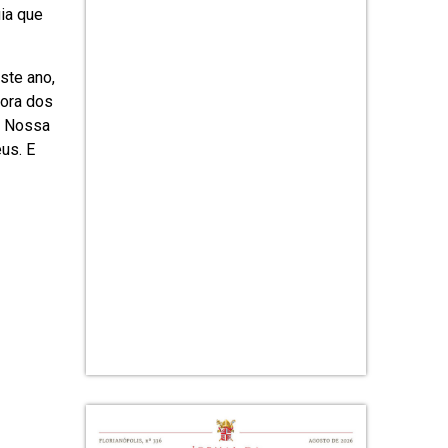
ia que
ste ano,
hora dos
. Nossa
us. E