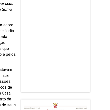
por seus
do Sumo
ar sobre
de áudio
 esta
ição
s que
o e pelos
estavam
m sua
issões;
iços de
a Casa
erto da
s de seus