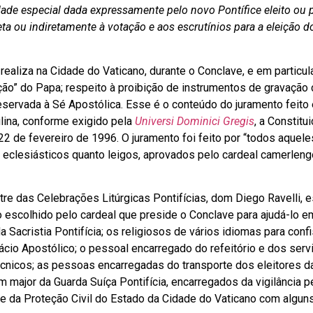
de especial dada expressamente pelo novo Pontífice eleito ou 
eta ou indiretamente à votação e aos escrutínios para a eleição 
aliza na Cidade do Vaticano, durante o Conclave, e em particul
ção” do Papa; respeito à proibição de instrumentos de gravação 
servada à Sé Apostólica. Esse é o conteúdo do juramento feito
lina, conforme exigido pela
Universi Dominici Gregis
, a Constitu
2 de fevereiro de 1996. O juramento foi feito por “todos aquele
eclesiásticos quanto leigos, aprovados pelo cardeal camerleng
tre das Celebrações Litúrgicas Pontifícias, dom Diego Ravelli, 
co escolhido pelo cardeal que preside o Conclave para ajudá-lo e
 Sacristia Pontifícia; os religiosos de vários idiomas para conf
cio Apostólico; o pessoal encarregado do refeitório e dos serv
Técnicos; as pessoas encarregadas do transporte dos eleitores d
m major da Guarda Suíça Pontifícia, encarregados da vigilância p
a e da Proteção Civil do Estado da Cidade do Vaticano com algun