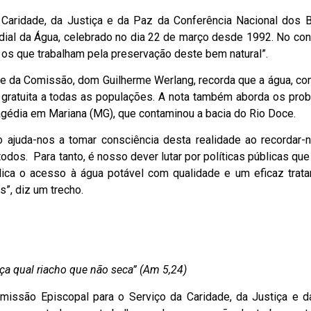
 Caridade, da Justiça e da Paz da Conferência Nacional dos 
ndial da Água, celebrado no dia 22 de março desde 1992. No con
os que trabalham pela preservação deste bem natural”.
te da Comissão, dom Guilherme Werlang, recorda que a água, co
 gratuita a todas as populações. A nota também aborda os pro
gédia em Mariana (MG), que contaminou a bacia do Rio Doce.
 ajuda-nos a tomar consciência desta realidade ao recordar-
os. Para tanto, é nosso dever lutar por políticas públicas qu
lica o acesso à água potável com qualidade e um eficaz trat
”, diz um trecho.
tiça qual riacho que não seca” (Am 5,24)
issão Episcopal para o Serviço da Caridade, da Justiça e d