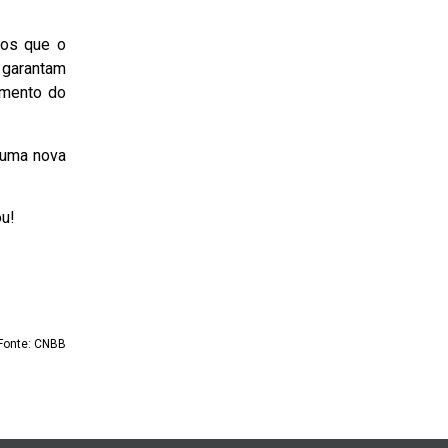
nos que o
e garantam
amento do
 uma nova
ou!
Fonte: CNBB