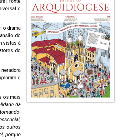
al, fonte
iversal e
m o drama
pansão do
m vistas à
atores do
ineradora
xploram o
e os mais
lidade da
 tornando-
essencial,
dos outros
l, porque