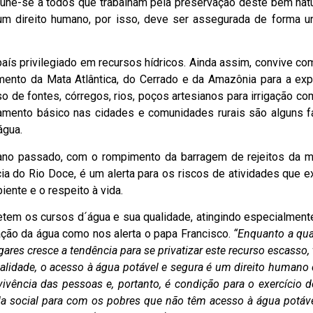
 une-se a todos que trabalham pela preservação deste bem natur
m direito humano, por isso, deve ser assegurada de forma un
aís privilegiado em recursos hídricos. Ainda assim, convive co
mento da Mata Atlântica, do Cerrado e da Amazônia para a ex
 de fontes, córregos, rios, poços artesianos para irrigação co
amento básico nas cidades e comunidades rurais são alguns f
água.
ano passado, com o rompimento da barragem de rejeitos da m
ia do Rio Doce, é um alerta para os riscos de atividades que e
ente e o respeito à vida.
em os cursos d´água e sua qualidade, atingindo especialment
ação da água como nos alerta o papa Francisco.
“Enquanto a qua
ares cresce a tendência para se privatizar este recurso escasso,
alidade, o acesso à água potável e segura é um direito humano 
ivência das pessoas e, portanto, é condição para o exercício 
a social para com os pobres que não têm acesso à água potáve