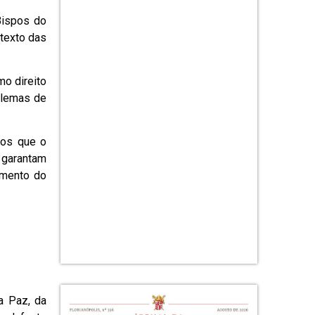
Bispos do
texto das
mo direito
blemas de
nos que o
e garantam
amento do
a Paz, da