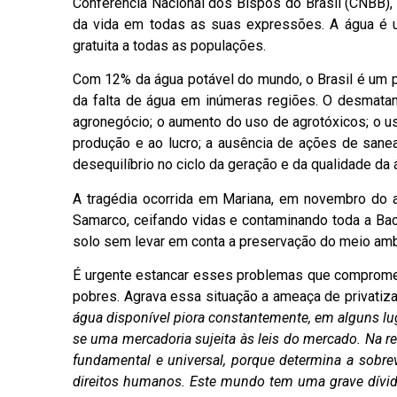
Conferência Nacional dos Bispos do Brasil (CNBB),
da vida em todas as suas expressões. A água é u
gratuita a todas as populações.
Com 12% da água potável do mundo, o Brasil é um p
da falta de água em inúmeras regiões. O desmata
agronegócio; o aumento do uso de agrotóxicos; o uso
produção e ao lucro; a ausência de ações de sane
desequilíbrio no ciclo da geração e da qualidade da 
A tragédia ocorrida em Mariana, em novembro do 
Samarco, ceifando vidas e contaminando toda a Bac
solo sem levar em conta a preservação do meio ambi
É urgente estancar esses problemas que compromet
pobres. Agrava essa situação a ameaça de privatiz
água disponível piora constantemente, em alguns lug
se uma mercadoria sujeita às leis do mercado. Na re
fundamental e universal, porque determina a sobrev
direitos humanos. Este mundo tem uma grave dívid