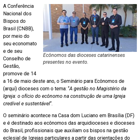
A Conferência
Nacional dos
Bispos do
Brasil (CNBB),
por meio do
seu economato
e de seu
Ecônomos das dioceses catarinenses
Conselho de
presentes no evento.
Gestão,
promove de 14
a 16 de maio deste ano, o Seminário para Ecônomos de
(arqui) dioceses com o tema: “
A gestão no Magistério da
Igreja: o ofício do ecônomo na construção de uma Igreja
credível e sustentável
“.
O seminário acontece na Casa dom Luciano em Brasília (DF)
e é destinado aos ecônomos das arquidioceses e dioceses
do Brasil, profissionais que auxiliam os bispos na gestão
eclesial de Igrejas particulares a partir das orientações do