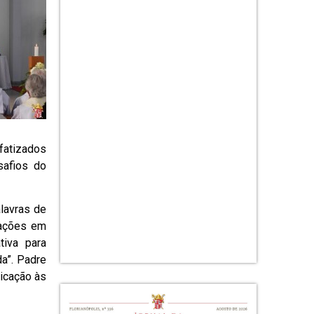
fatizados
safios do
alavras de
rações em
tiva para
da”. Padre
dicação às