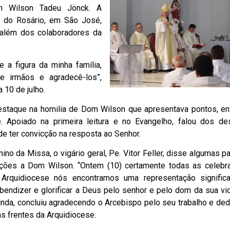
om Wilson Tadeu Jönck. A
a do Rosário, em São José,
 além dos colaboradores da
 a figura da minha família,
 irmãos e agradecê-los”,
 10 de julho.
destaque na homilia de Dom Wilson que apresentava pontos, en
. Apoiado na primeira leitura e no Evangelho, falou dos de
e ter convicção na resposta ao Senhor.
ino da Missa, o vigário geral, Pe. Vitor Feller, disse algumas p
tações a Dom Wilson. “Ontem (10) certamente todas as celeb
Arquidiocese nós encontramos uma representação significa
 bendizer e glorificar a Deus pelo senhor e pelo dom da sua vi
ainda, concluiu agradecendo o Arcebispo pelo seu trabalho e de
as frentes da Arquidiocese.