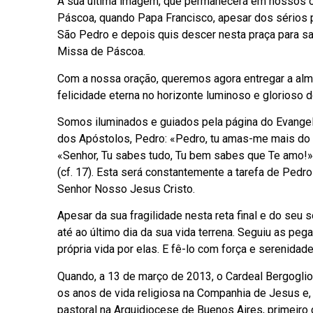
A sua última imagem, que permanecerá em nossos o
Páscoa, quando Papa Francisco, apesar dos sérios 
São Pedro e depois quis descer nesta praça para sau
Missa de Páscoa.
Com a nossa oração, queremos agora entregar a alm
felicidade eterna no horizonte luminoso e glorioso 
Somos iluminados e guiados pela página do Evangelh
dos Apóstolos, Pedro: «Pedro, tu amas-me mais do 
«Senhor, Tu sabes tudo, Tu bem sabes que Te amo!»
(cf. 17). Esta será constantemente a tarefa de Ped
Senhor Nosso Jesus Cristo.
Apesar da sua fragilidade nesta reta final e do seu
até ao último dia da sua vida terrena. Seguiu as pe
própria vida por elas. E fê-lo com força e serenidade
Quando, a 13 de março de 2013, o Cardeal Bergoglio 
os anos de vida religiosa na Companhia de Jesus e, 
pastoral na Arquidiocese de Buenos Aires, primeiro