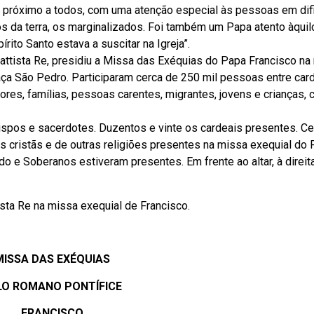
 próximo a todos, com uma atenção especial às pessoas em dif
s da terra, os marginalizados. Foi também um Papa atento àquil
rito Santo estava a suscitar na Igreja”.
Battista Re, presidiu a Missa das Exéquias do Papa Francisco n
raça São Pedro. Participaram cerca de 250 mil pessoas entre card
ores, famílias, pessoas carentes, migrantes, jovens e crianças,
bispos e sacerdotes. Duzentos e vinte os cardeais presentes. Ce
 cristãs e de outras religiões presentes na missa exequial do P
 e Soberanos estiveram presentes. Em frente ao altar, à direita
tista Re na missa exequial de Francisco.
MISSA DAS EXÉQUIAS
LO ROMANO PONTÍFICE
FRANCISCO