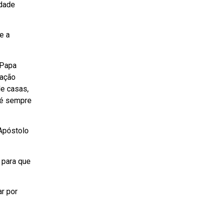
idade
e a
 Papa
iação
de casas,
 é sempre
 Apóstolo
 para que
r por