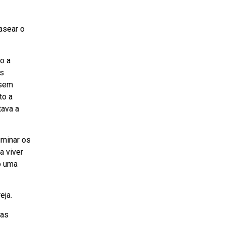
asear o
o a
as
 sem
to a
tava a
uminar os
a viver
o uma
eja.
 as