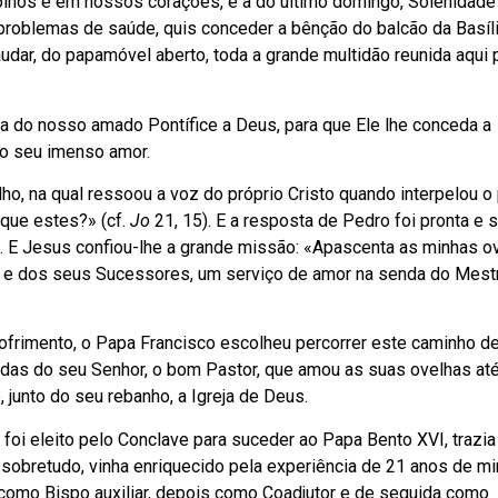
lhos e em nossos corações, é a do último domingo, Solenidade
problemas de saúde, quis conceder a bênção do balcão da Basíl
dar, do papamóvel aberto, toda a grande multidão reunida aqui 
a do nosso amado Pontífice a Deus, para que Ele lhe conceda a
do seu imenso amor.
o, na qual ressoou a voz do próprio Cristo quando interpelou o 
que estes?» (cf.
Jo
21, 15). E a resposta de Pedro foi pronta e s
. E Jesus confiou-lhe a grande missão: «Apascenta as minhas o
ro e dos seus Sucessores, um serviço de amor na senda do Mest
 sofrimento, o Papa Francisco escolheu percorrer este caminho d
gadas do seu Senhor, o bom Pastor, que amou as suas ovelhas até
, junto do seu rebanho, a Igreja de Deus.
foi eleito pelo Conclave para suceder ao Papa Bento XVI, trazi
sobretudo, vinha enriquecido pela experiência de 21 anos de mi
 como Bispo auxiliar, depois como Coadjutor e de seguida como