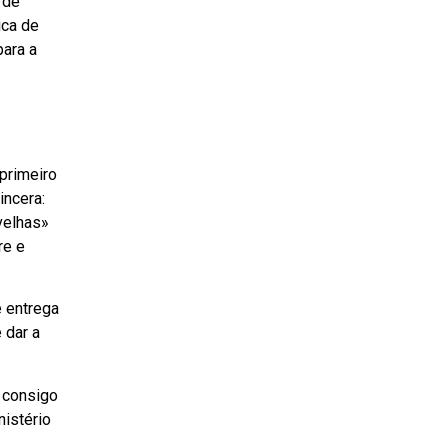
 de
ica de
para a
primeiro
incera:
velhas»
re e
e entrega
 dar a
a consigo
nistério