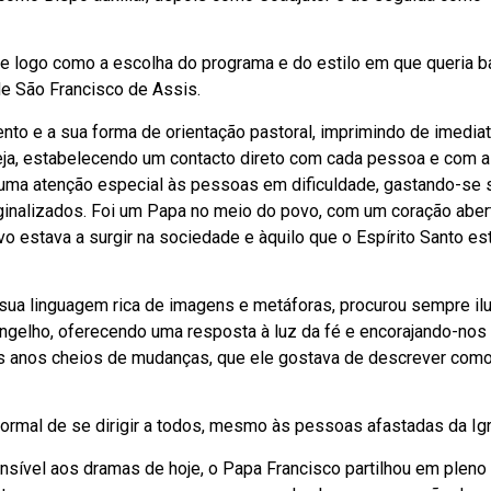
e logo como a escolha do programa e do estilo em que queria b
de São Francisco de Assis.
o e a sua forma de orientação pastoral, imprimindo de imediat
reja, estabelecendo um contacto direto com cada pessoa e com 
 uma atenção especial às pessoas em dificuldade, gastando-se
rginalizados. Foi um Papa no meio do povo, com um coração aber
 estava a surgir na sociedade e àquilo que o Espírito Santo es
 sua linguagem rica de imagens e metáforas, procurou sempre il
elho, oferecendo uma resposta à luz da fé e encorajando-nos 
es anos cheios de mudanças, que ele gostava de descrever com
rmal de se dirigir a todos, mesmo às pessoas afastadas da Igr
sível aos dramas de hoje, o Papa Francisco partilhou em pleno