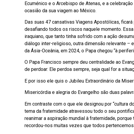
Ecuménico e o Arcebispo de Atenas, e a celebração
ocasião da sua viagem ao México.
Das suas 47 cansativas Viagens Apostólicas, ficará 
desafiando todos os riscos naquele momento. Essa d
iraquiano, que tanto tinha sofrido com a ação desu
diálogo inter-religioso, outra dimensão relevante – 
da Ásia-Oceânia, em 2024, o Papa chegou “à periferi
O Papa Francisco sempre deu centralidade ao Evang
de perdoar: Ele perdoa sempre, seja qual for a sit
E por isso ele quis o Jubileu Extraordinário da Mise
Misericórdia e alegria do Evangelho são duas palav
Em contraste com o que ele designou por “cultura do d
tema da fraternidade atravessou todo o seu pontific
reanimar a aspiração mundial à fraternidade, porqu
recordou-nos muitas vezes que todos pertencemos 