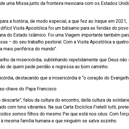
 de uma Missa junto da fronteira mexicana com os Estados Unido
para a história, de modo especial, a que fez ao Iraque em 2021,
ifícil Visita Apostólica foi um bálsamo para as feridas do povo
mana do Estado Islâmico. Foi uma Viagem importante também par
essa – do seu trabalho pastoral. Com a Visita Apostólica a quatr
a mais periférica do mundo”.
elho da misericórdia, sublinhando repetidamente que Deus não
uação de quem pede perdão e regressa ao bom caminho.
ricórdia, destacando que a misericórdia é “o coração do Evangelh
ras-chave do Papa Francisco.
escarte”, falou da cultura do encontro, della cultura da solidar
ado com tons vibrantes. Na sua Carta Encíclica
Fratelli tutti,
pret
e todos somos filhos do mesmo Pai que está nos céus. Com força
à mesma família humana e que ninguém se salva sozinho.