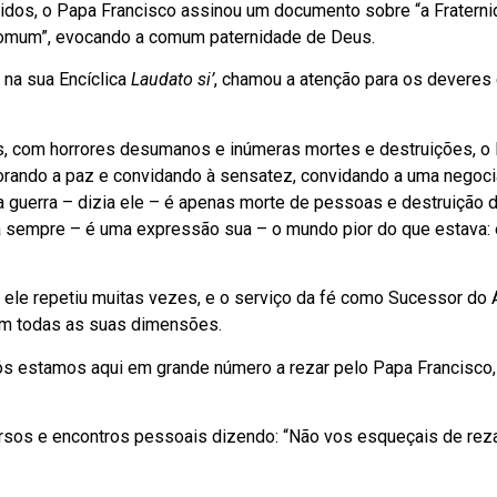
idos, o Papa Francisco assinou um documento sobre “a Fratern
Comum”, evocando a comum paternidade de Deus.
 na sua Encíclica
Laudato si’
, chamou a atenção para os deveres 
os, com horrores desumanos e inúmeras mortes e destruições, o
orando a paz e convidando à sensatez, convidando a uma negoc
a guerra – dizia ele – é apenas morte de pessoas e destruição 
ixa sempre – é uma expressão sua – o mundo pior do que estava:
 ele repetiu muitas vezes, e o serviço da fé como Sucessor do
m todas as suas dimensões.
nós estamos aqui em grande número a rezar pelo Papa Francisco,
rsos e encontros pessoais dizendo: “Não vos esqueçais de reza