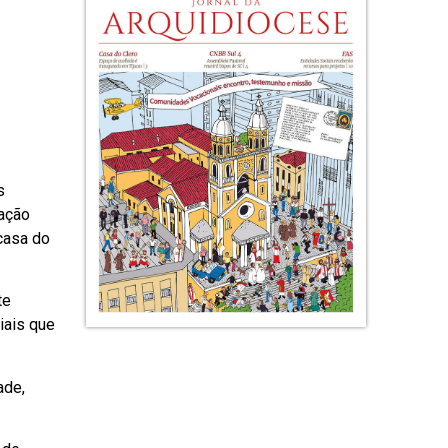
s
ração
 casa do
te
iais que
ade,