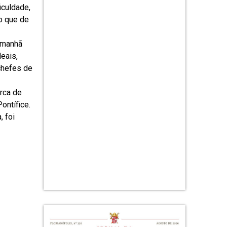
iculdade,
o que de
a manhã
eais,
 chefes de
rca de
ontífice.
, foi