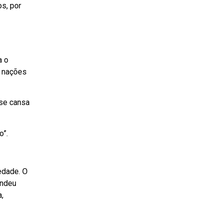
s, por
a o
o nações
 se cansa
o”.
iedade. O
endeu
,