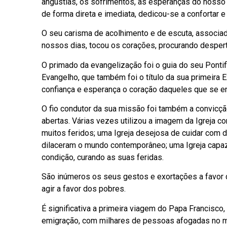
angústias, os sofrimentos, as esperanças do nos
de forma direta e imediata, dedicou-se a confortar e 
O seu carisma de acolhimento e de escuta, associa
nossos dias, tocou os corações, procurando desperta
O primado da evangelização foi o guia do seu Pontif
Evangelho, que também foi o título da sua primeira 
confiança e esperança o coração daqueles que se e
O fio condutor da sua missão foi também a convicçã
abertas. Várias vezes utilizou a imagem da Igreja 
muitos feridos; uma Igreja desejosa de cuidar com
dilaceram o mundo contemporâneo; uma Igreja capaz
condição, curando as suas feridas.
São inúmeros os seus gestos e exortações a favor 
agir a favor dos pobres.
É significativa a primeira viagem do Papa Francisco
emigração, com milhares de pessoas afogadas no ma