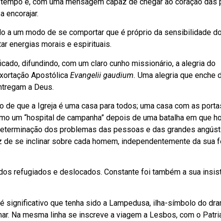
so tempo e, com uma mensagem capaz de chegar ao coração das
a encorajar.
do a um modo de se comportar que é próprio da sensibilidade d
r energias morais e espirituais.
icado, difundindo, com um claro cunho missionário, a alegria do
Exortação Apostólica
Evangelii gaudium.
Uma alegria que enche 
ntregam a Deus.
o de que a Igreja é uma casa para todos; uma casa com as port
como um “hospital de campanha” depois de uma batalha em que h
 determinação dos problemas das pessoas e das grandes angúst
 de se inclinar sobre cada homem, independentemente da sua f
dos refugiados e deslocados. Constante foi também a sua insis
, é significativo que tenha sido a Lampedusa, ilha-símbolo do dr
r. Na mesma linha se inscreve a viagem a Lesbos, com o Patri