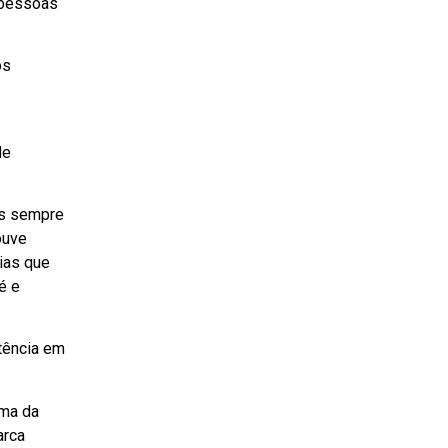
 pessoas
os
de
as sempre
ouve
ias que
é e
tência em
ama da
arca