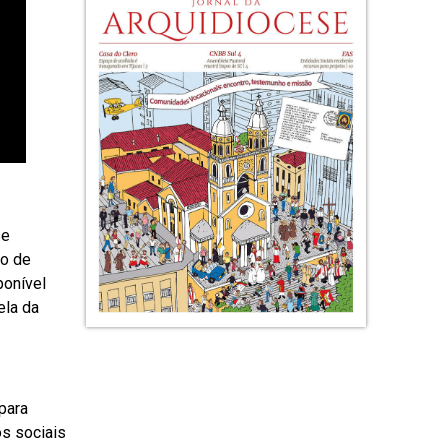
se
vo de
ponível
ela da
para
os sociais