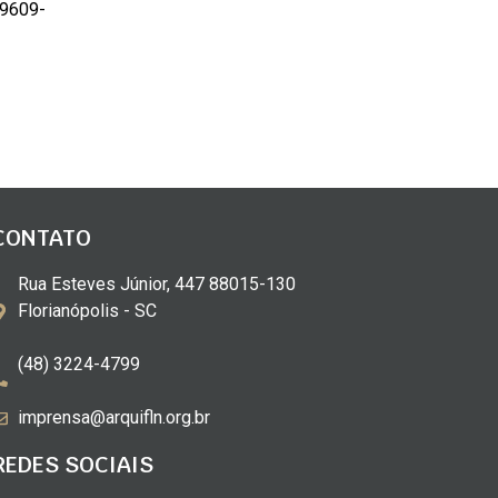
 9609-
CONTATO
Rua Esteves Júnior, 447 88015-130
Florianópolis - SC
(48) 3224-4799
imprensa@arquifln.org.br
REDES SOCIAIS