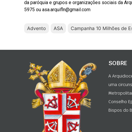
da paróquia e grupos e organizações sociais da Arq
5975 ou
asa.arquifln@gmail.com
Advento
ASA
Campanha 10 Milhões de Es
SOBRE
A Arquidioc
uma circunsc
Metropolita
Conselho Ep
Bispos do Br