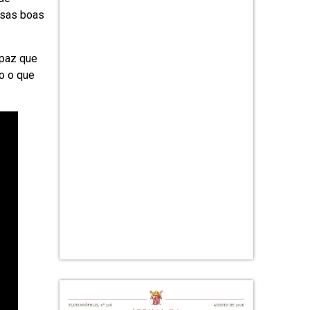
ossas boas
 paz que
mo o que