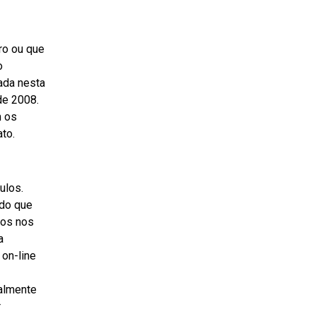
ro ou que
o
ada nesta
de 2008.
m os
to.
ulos.
ado que
mos nos
a
 on-line
ialmente
r