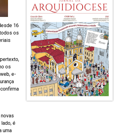
 desde 16
 todos os
riais
pertexto,
mo os
 web, e-
gurança
 confirma
, novas
lado, é
ia uma