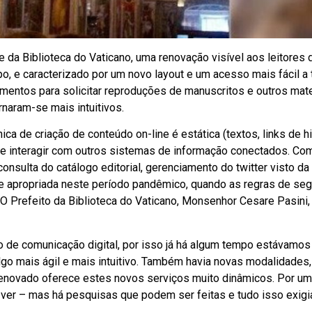
te da Biblioteca do Vaticano, uma renovação visível aos leitores
, e caracterizado por um novo layout e um acesso mais fácil a
entos para solicitar reproduções de manuscritos e outros mate
naram-se mais intuitivos.
ca de criação de conteúdo on-line é estática (textos, links de hi
te interagir com outros sistemas de informação conectados. Co
consulta do catálogo editorial, gerenciamento do twitter visto da
te apropriada neste período pandêmico, quando as regras de se
. O Prefeito da Biblioteca do Vaticano, Monsenhor Cesare Pasini,
po de comunicação digital, por isso já há algum tempo estávamos
go mais ágil e mais intuitivo. Também havia novas modalidades
renovado oferece estes novos serviços muito dinâmicos. Por um 
a ver – mas há pesquisas que podem ser feitas e tudo isso exig