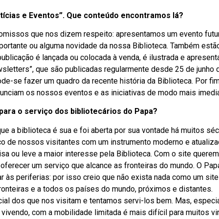
otícias e Eventos”. Que conteúdo encontramos lá?
romissos que nos dizem respeito: apresentamos um evento futu
mportante ou alguma novidade da nossa Biblioteca. Também estã
blicação é lançada ou colocada à venda, é ilustrada e apresent
letters”, que são publicadas regularmente desde 25 de junho 
e-se fazer um quadro da recente história da Biblioteca. Por fi
nunciam os nossos eventos e as iniciativas de modo mais imedia
para o serviço dos bibliotecários do Papa?
e a biblioteca é sua e foi aberta por sua vontade há muitos séc
ço de nossos visitantes com um instrumento moderno e atualiz
a ou leve a maior interesse pela Biblioteca. Com o site quere
oferecer um serviço que alcance as fronteiras do mundo. O Pap
às periferias: por isso creio que não exista nada como um site
ronteiras e a todos os países do mundo, próximos e distantes.
cial dos que nos visitam e tentamos servi-los bem. Mas, espec
ivendo, com a mobilidade limitada é mais difícil para muitos vi