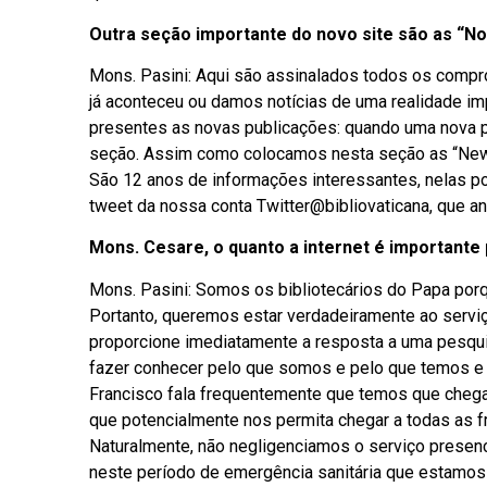
Outra seção importante do novo site são as “N
Mons. Pasini: Aqui são assinalados todos os comp
já aconteceu ou damos notícias de uma realidade i
presentes as novas publicações: quando uma nova pu
seção. Assim como colocamos nesta seção as “News
São 12 anos de informações interessantes, nelas pod
tweet da nossa conta Twitter@bibliovaticana, que a
Mons. Cesare, o quanto a internet é importante 
Mons. Pasini: Somos os bibliotecários do Papa porqu
Portanto, queremos estar verdadeiramente ao servi
proporcione imediatamente a resposta a uma pesquis
fazer conhecer pelo que somos e pelo que temos e 
Francisco fala frequentemente que temos que chegar 
que potencialmente nos permita chegar a todas as f
Naturalmente, não negligenciamos o serviço presen
neste período de emergência sanitária que estamos v