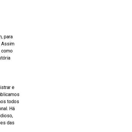
, para
. Assim
im como
tória
strar e
publicamos
mos todos
onal. Há
udioso,
ões das