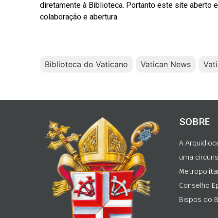
diretamente à Biblioteca. Portanto este site aberto e
colaboração e abertura.
Biblioteca do Vaticano
Vatican News
Vat
SOBRE
A Arquidioc
uma circunsc
Metropolita
Conselho Ep
Bispos do Br