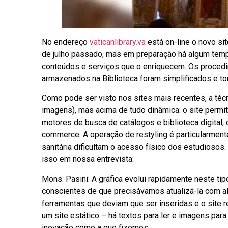
No endereço
vaticanlibrary.va
está on-line o novo si
de julho passado, mas em preparação há algum tempo
conteúdos e serviços que o enriquecem. Os procedim
armazenados na Biblioteca foram simplificados e tor
Como pode ser visto nos sites mais recentes, a técni
imagens), mas acima de tudo dinâmica: o site permi
motores de busca de catálogos e biblioteca digital, 
commerce. A operação de restyling é particularmen
sanitária dificultam o acesso físico dos estudiosos
isso em nossa entrevista:
Mons. Pasini: A gráfica evolui rapidamente neste ti
conscientes de que precisávamos atualizá-la com al
ferramentas que deviam que ser inseridas e o site 
um site estático – há textos para ler e imagens par
inovação como a que fizemos.