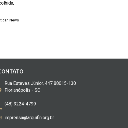
colhida,
atican News
CONTATO
Rua Esteves Júnior, 447 88015-130
Florianópolis - SC
(48) 3224-4799
imprensa@arquifln.org.br