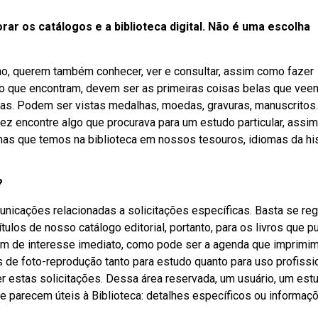
ar os catálogos e a biblioteca digital. Não é uma escolha
ho, querem também conhecer, ver e consultar, assim como fazer
ço que encontram, devem ser as primeiras coisas belas que veem
sas. Podem ser vistas medalhas, moedas, gravuras, manuscritos
vez encontre algo que procurava para um estudo particular, ass
omas que temos na biblioteca em nossos tesouros, idiomas da his
?
nicações relacionadas a solicitações específicas. Basta se regi
ítulos de nosso catálogo editorial, portanto, para os livros que 
bém de interesse imediato, como pode ser a agenda que imprimi
 de foto-reprodução tanto para estudo quanto para uso profissi
zer estas solicitações. Dessa área reservada, um usuário, um est
e parecem úteis à Biblioteca: detalhes específicos ou informaç