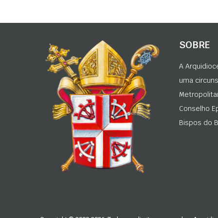
SOBRE
A Arquidioc
uma circunsc
Metropolita
Conselho Ep
Bispos do Br