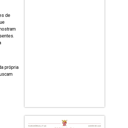
es de
que
emostram
sentes.
a
da própria
buscam