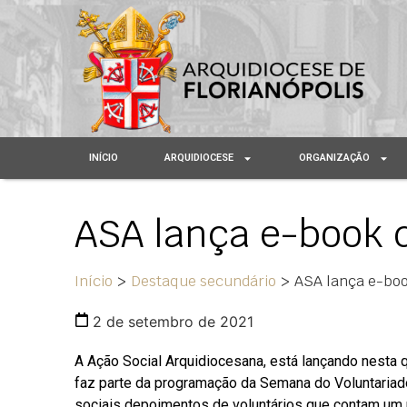
INÍCIO
ARQUIDIOCESE
ORGANIZAÇÃO
ASA lança e-book d
Início
>
Destaque secundário
>
ASA lança e-boo
2 de setembro de 2021
A Ação Social Arquidiocesana, está lançando nesta q
faz parte da programação da Semana do Voluntaria
sociais depoimentos de voluntários que contam um p