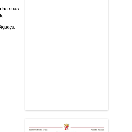
 das suas
de.
Biguaçu.