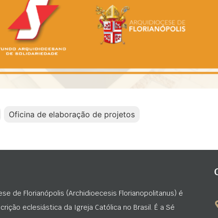
Oficina de elaboração de projetos
ese de Florianópolis (Archidioecesis Florianopolitanus) é
rição eclesiástica da Igreja Católica no Brasil. É a Sé