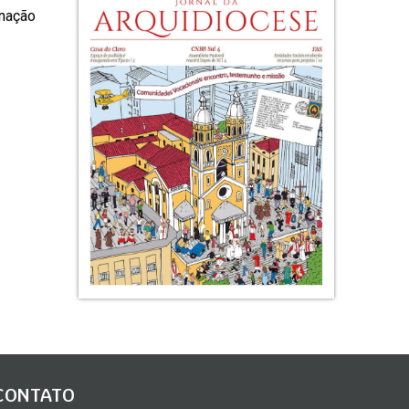
enação
CONTATO