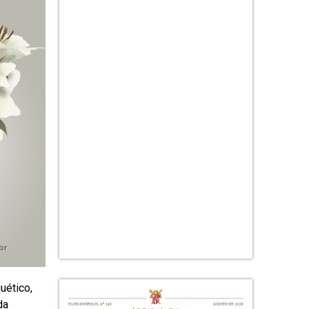
uético,
da