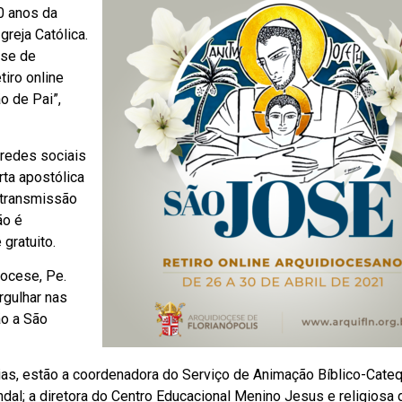
0 anos da
reja Católica.
ese de
tiro online
o de Pai”,
 redes sociais
rta apostólica
 transmissão
ão é
 gratuito.
iocese, Pe.
rgulhar nas
ão a São
ias, estão a coordenadora do Serviço de Animação Bíblico-Cateq
ndal; a diretora do Centro Educacional Menino Jesus e religiosa 