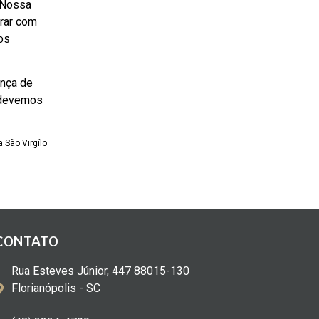
l Nossa
rar com
os
ença de
e devemos
 São Virgílo
CONTATO
Rua Esteves Júnior, 447 88015-130
Florianópolis - SC