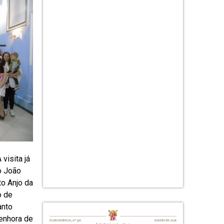
visita já
o João
to Anjo da
o de
anto
Senhora de