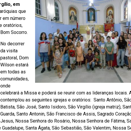
gílio, em
aróquias que
or em número
 e oratórios,
 Bom Socorro.
No decorrer
da visita
pastoral, Dom
Wilson estará
em todas as
comunidades,
onde
celebrará a Missa e poderá se reunir com as lideranças locais. A 
contemplou as seguintes igrejas e oratórios: Santo Antônio, Sã
Batista, São José, Santo Isidoro, São Virgílio (igreja matriz), San
Guarda, Santo Antonin, São Francisco de Assis, Sagrado Coraçã
Jesus, Nossa Senhora do Rosário, Nossa Senhora de Fátima, S
e Guadalupe, Santa Ágata, São Sebastião, São Valentim, Nossa 