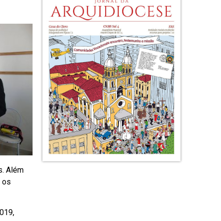
s. Além
 os
2019,