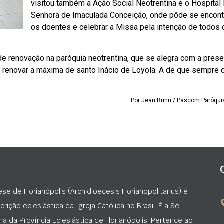
visitou também a Ação Social Neotrentina e o Hospita
Senhora de Imaculada Conceição, onde pôde se encont
os doentes e celebrar a Missa pela intenção de todos 
de renovação na paróquia neotrentina, que se alegra com a pres
ra renovar a máxima de santo Inácio de Loyola: A de que sempr
Por Jean Bunn / Pascom Paróquia
ese de Florianópolis (Archidioecesis Florianopolitanus) é
rição eclesiástica da Igreja Católica no Brasil. É a Sé
na da Província Eclesiástica de Florianópolis. Pertence ao