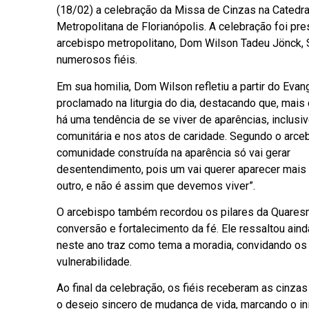
(18/02) a celebração da Missa de Cinzas na Catedra
Metropolitana de Florianópolis. A celebração foi pre
arcebispo metropolitano, Dom Wilson Tadeu Jönck, S
numerosos fiéis.
Em sua homilia, Dom Wilson refletiu a partir do Evan
proclamado na liturgia do dia, destacando que, mais
há uma tendência de se viver de aparências, inclusiv
comunitária e nos atos de caridade. Segundo o arce
comunidade construída na aparência só vai gerar
desentendimento, pois um vai querer aparecer mais
outro, e não é assim que devemos viver”.
O arcebispo também recordou os pilares da Quares
conversão e fortalecimento da fé. Ele ressaltou aind
neste ano traz como tema a moradia, convidando os
vulnerabilidade.
Ao final da celebração, os fiéis receberam as cinz
o desejo sincero de mudança de vida, marcando o iní