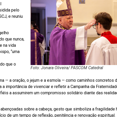
l
sidida pelo
CJ, e reuniu
gelho
 do que nunca,
e na vida
bispo, “uma
 do que o
Foto: Jonara Oliveira/ PASCOM Catedral
ma — a oração, o jejum e a esmola — como caminhos concretos 
a a importância de vivenciar e refletir a Campanha da Fraternidad
 fiéis a assumirem um compromisso solidário diante das realid
as abençoadas sobre a cabeça, gesto que simboliza a fragilidade
cio de um tempo de reflexão, penitência e renovação espiritual.