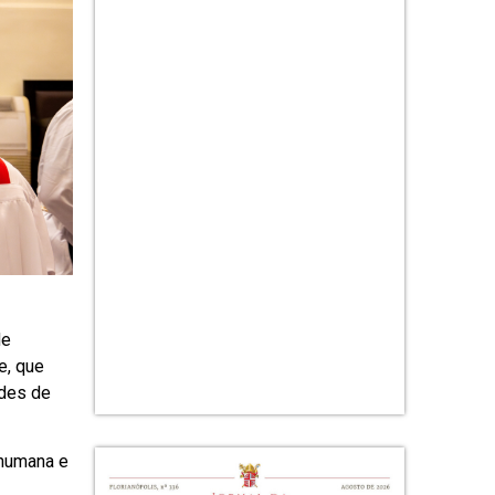
de
e, que
ades de
 humana e