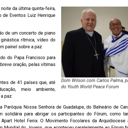
oite da última quinta-feira,
o de Eventos Luiz Henrique
ção de um concerto de piano
inástica rítmica, vídeo do
m painel sobre a paz.
ido do Papa Francisco para
breve oração, pelas vítimas
Dom Wilson com Carlos Palma, p
ntes de 41 países que, até
do Youth World Peace Forum
cação, meio ambiente,
 a paz.
a Paróquia Nossa Senhora de Guadalupe, do Balneário de Cana
 solidária para abrigar os participantes do Fórum, como 
e Apart Hotel Fenix. O Movimento Focolares da Arquidiocese 
m Mundial do Jovens, que aconteceu paralelamente ao Fórum M