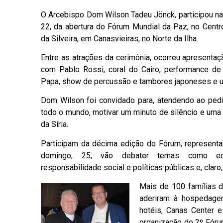
O Arcebispo Dom Wilson Tadeu Jönck, participou na n
22, da abertura do Fórum Mundial da Paz, no Centr
da Silveira, em Canasvieiras, no Norte da Ilha.
Entre as atrações da cerimônia, ocorreu apresenta
com Pablo Rossi, coral do Cairo, performance de g
Papa, show de percussão e tambores japoneses e u
Dom Wilson foi convidado para, atendendo ao ped
todo o mundo, motivar um minuto de silêncio e uma 
da Síria.
Participam da décima edição do Fórum, representa
domingo, 25, vão debater temas como edu
responsabilidade social e políticas públicas e, claro,
Mais de 100 famílias d
aderiram à hospedagem
hotéis, Canas Center 
organização do 2º Fóru