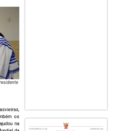
residente
svieiras,
também os
ajudou na
undial da