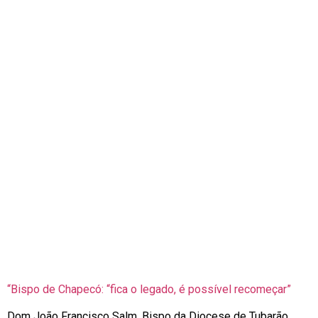
“Bispo de Chapecó: “fica o legado, é possível recomeçar”
Dom João Francisco Salm, Bispo da Diocese de Tubarão,