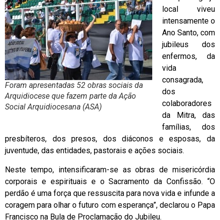
local viveu
intensamente o
Ano Santo, com
jubileus dos
enfermos, da
vida
consagrada,
Foram apresentadas 52 obras sociais da
dos
Arquidiocese que fazem parte da Ação
colaboradores
Social Arquidiocesana (ASA)
da Mitra, das
famílias, dos
presbíteros, dos presos, dos diáconos e esposas, da
juventude, das entidades, pastorais e ações sociais.
Neste tempo, intensificaram-se as obras de misericórdia
corporais e espirituais e o Sacramento da Confissão. “O
perdão é uma força que ressuscita para nova vida e infunde a
coragem para olhar o futuro com esperança”, declarou o Papa
Francisco na Bula de Proclamação do Jubileu.