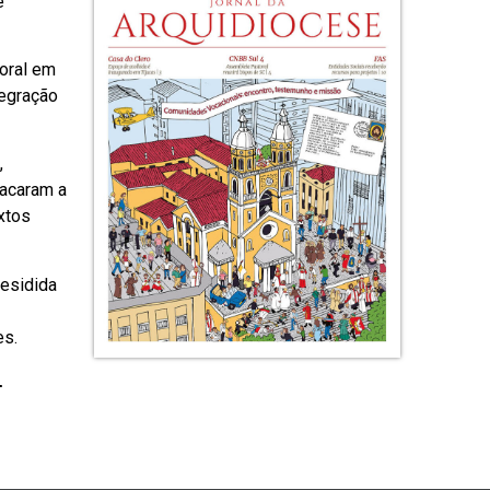
e
toral em
tegração
,
tacaram a
xtos
residida
es.
.