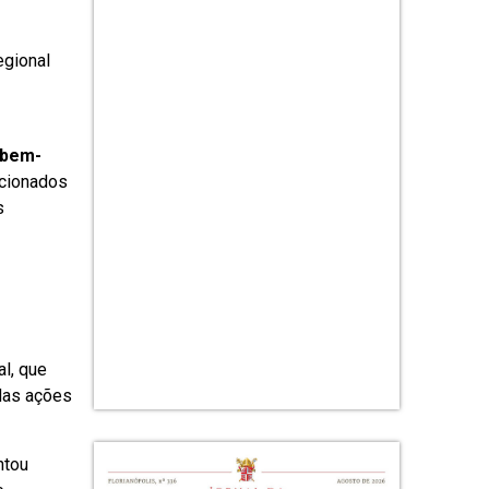
egional
 bem-
acionados
s
l, que
das ações
ntou