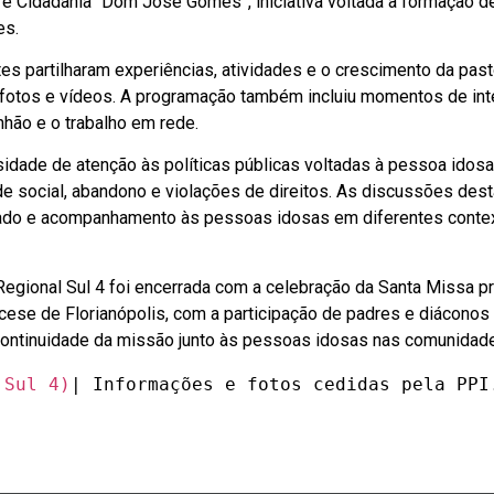
e Cidadania “Dom José Gomes”, iniciativa voltada à formação d
es.
tes partilharam experiências, atividades e o crescimento da pas
, fotos e vídeos. A programação também incluiu momentos de in
nhão e o trabalho em rede.
ssidade de atenção às políticas públicas voltadas à pessoa idosa
de social, abandono e violações de direitos. As discussões des
dado e acompanhamento às pessoas idosas em diferentes conte
egional Sul 4 foi encerrada com a celebração da Santa Missa p
cese de Florianópolis
, com a participação de padres e diáconos
 continuidade da missão junto às pessoas idosas nas comunidad
 Sul 4)
| Informações e fotos cedidas pela PPI