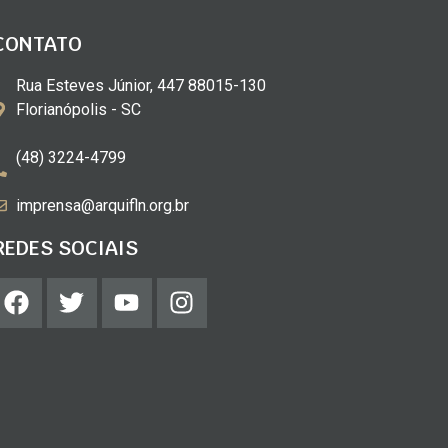
CONTATO
Rua Esteves Júnior, 447 88015-130
Florianópolis - SC
(48) 3224-4799
imprensa@arquifln.org.br
REDES SOCIAIS