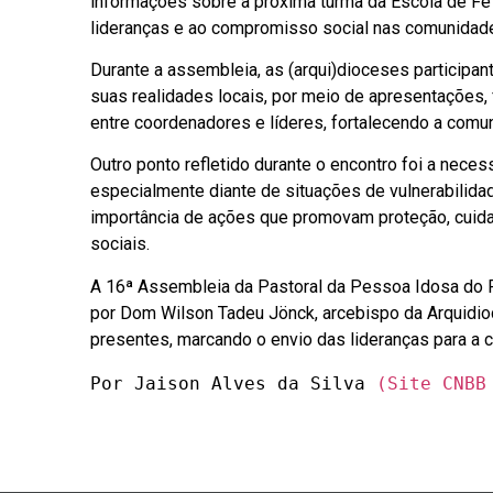
informações sobre a próxima turma da Escola de Fé 
lideranças e ao compromisso social nas comunidad
Durante a assembleia, as (arqui)dioceses participan
suas realidades locais, por meio de apresentações
entre coordenadores e líderes, fortalecendo a comu
Outro ponto refletido durante o encontro foi a nece
especialmente diante de situações de vulnerabilida
importância de ações que promovam proteção, cui
sociais.
A 16ª Assembleia da Pastoral da Pessoa Idosa do R
por
Dom Wilson Tadeu Jönck
, arcebispo da
Arquidio
presentes, marcando o envio das lideranças para a
Por Jaison Alves da Silva 
(Site CNBB