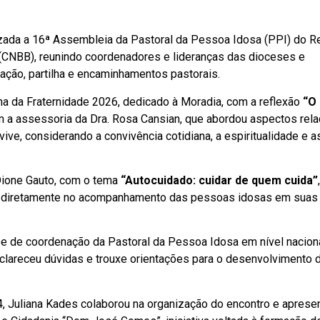
lizada a 16ª Assembleia da Pastoral da Pessoa Idosa (PPI) do R
 (CNBB), reunindo coordenadores e lideranças das dioceses e
ção, partilha e encaminhamentos pastorais.
a da Fraternidade 2026, dedicado à Moradia, com a reflexão
“O
m a assessoria da Dra. Rosa Cansian, que abordou aspectos rel
e, considerando a convivência cotidiana, a espiritualidade e a
Dione Gauto, com o tema
“Autocuidado: cuidar de quem cuida”
,
am diretamente no acompanhamento das pessoas idosas em suas
e de coordenação da Pastoral da Pessoa Idosa em nível naciona
sclareceu dúvidas e trouxe orientações para o desenvolvimento 
, Juliana Kades colaborou na organização do encontro e aprese