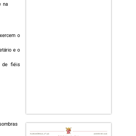
e na
exercem o
tário e o
 de fiéis
s sombras