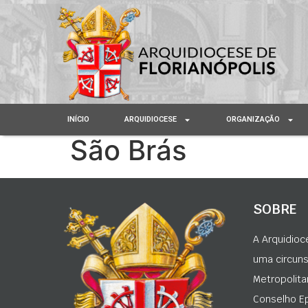
INÍCIO
ARQUIDIOCESE
ORGANIZAÇÃO
São Brás
SOBRE
A Arquidioc
uma circunsc
Metropolita
Conselho Ep