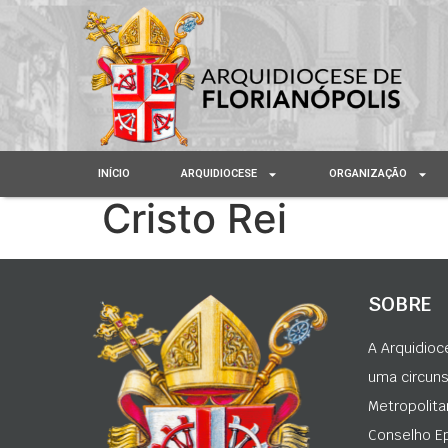
INÍCIO
ARQUIDIOCESE
ORGANIZAÇÃO
Cristo Rei
SOBRE
A Arquidioc
uma circunsc
Metropolita
Conselho Ep