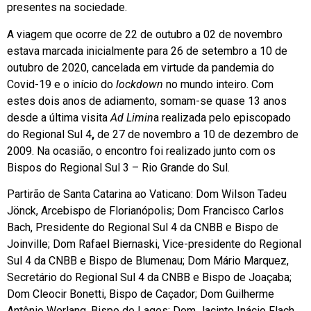
presentes na sociedade.
A viagem que ocorre de 22 de outubro a 02 de novembro
estava marcada inicialmente para 26 de setembro a 10 de
outubro de 2020, cancelada em virtude da pandemia do
Covid-19 e o início do
lockdown
no mundo inteiro. Com
estes dois anos de adiamento, somam-se quase 13 anos
desde a última visita
Ad Limin
a realizada pelo episcopado
do Regional Sul 4
,
de 27 de novembro a 10 de dezembro de
2009. Na ocasião, o encontro foi realizado junto com os
Bispos do Regional Sul 3 – Rio Grande do Sul.
Partirão de Santa Catarina ao Vaticano: Dom Wilson Tadeu
Jönck, Arcebispo de Florianópolis; Dom Francisco Carlos
Bach, Presidente do Regional Sul 4 da CNBB e Bispo de
Joinville; Dom Rafael Biernaski, Vice-presidente do Regional
Sul 4 da CNBB e Bispo de Blumenau; Dom Mário Marquez,
Secretário do Regional Sul 4 da CNBB e Bispo de Joaçaba;
Dom Cleocir Bonetti, Bispo de Caçador; Dom Guilherme
Antônio Werlang, Bispo de Lages; Dom Jacinto Inácio Flach,