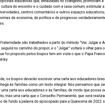
 propostas educativas que, enraizadas no Evangelho, promovam a
a cultura do encontro e o cuidado com a casa comum; estimular a
niversidades, centros comunitários e outros espaços educativos;
mas de economia, de política e de progresso verdadeirament
es.
aternidade são trabalhados a partir do método “Ver, Julgar e A
 seguirá no caminho do propor; e o “Julgar” voltará o olhar para o
que foi proposto pelos bispos tem em vista o que o Papa Franci
riky.
de, os bispos deverão escrever uma carta aos educadores brasil
chega às famílias como um texto integral. Nós pensamos que se
 uma carta aos educadores e às famílias, de modo que possa s
to, mas uma carta que o Conselho Permanente, que será realiz
o de fundo a palavra do episcopado para a Quaresma de 2022 s