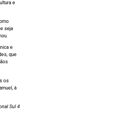
ltura e
como
ue seja
mou.
nica e
des, que
tãos
os os
amuel, à
nal Sul 4