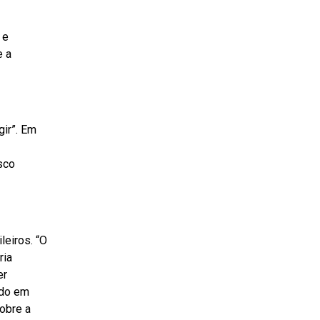
 e
e a
gir”. Em
sco
eiros. “O
ria
er
ado em
obre a