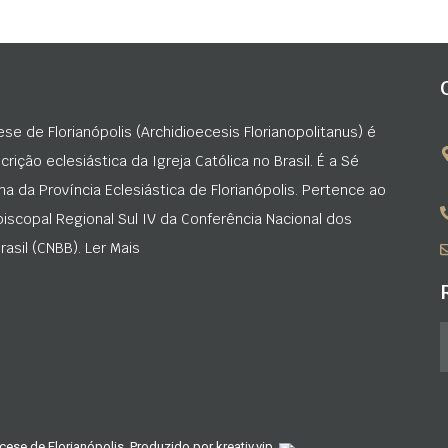
ese de Florianópolis (Archidioecesis Florianopolitanus) é
rição eclesiástica da Igreja Católica no Brasil. É a Sé
na da Província Eclesiástica de Florianópolis. Pertence ao
iscopal Regional Sul IV da Conferência Nacional dos
asil (CNBB). Ler Mais
cese de Florianópolis. Produzido por
kreativ.vip
.