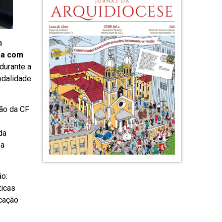
a
na com
durante a
odalidade
ão da CF
da
 a
ão:
ticas
ucação