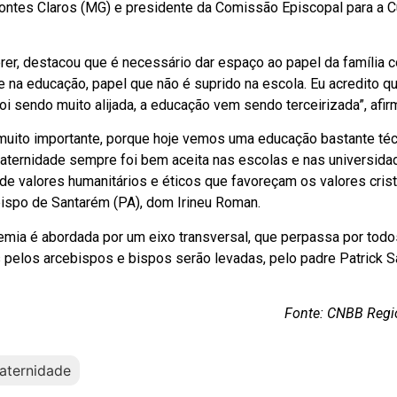
ontes Claros (MG) e presidente da Comissão Episcopal para a Cu
rer, destacou que é necessário dar espaço ao papel da família 
e na educação, papel que não é suprido na escola. Eu acredito q
oi sendo muito alijada, a educação vem sendo terceirizada”, afir
é muito importante, porque hoje vemos uma educação bastante téc
aternidade sempre foi bem aceita nas escolas e nas universida
 de valores humanitários e éticos que favoreçam os valores cris
ispo de Santarém (PA), dom Irineu Roman.
demia é abordada por um eixo transversal, que perpassa por tod
 pelos arcebispos e bispos serão levadas, pelo padre Patrick S
Fonte: CNBB Regio
aternidade