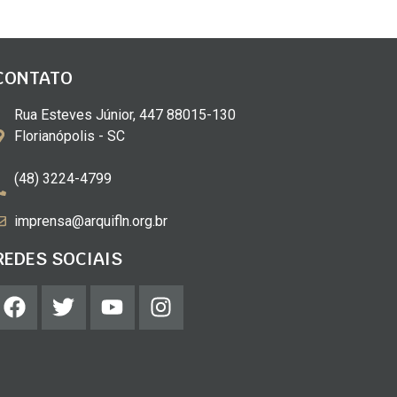
CONTATO
Rua Esteves Júnior, 447 88015-130
Florianópolis - SC
(48) 3224-4799
imprensa@arquifln.org.br
REDES SOCIAIS