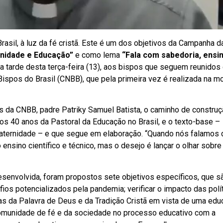
rasil, à luz da fé cristã. Este é um dos objetivos da Campanha d
rnidade e Educação”
e como lema
“Fala com sabedoria, ensi
na tarde desta terça-feira (13), aos bispos que seguem reunidos 
ispos do Brasil (CNBB), que pela primeira vez é realizada na m
 da CNBB, padre Patriky Samuel Batista, o caminho de construç
 40 anos da Pastoral da Educação no Brasil, e o texto-base –
aternidade – e que segue em elaboração. “Quando nós falamos 
o ensino científico e técnico, mas o desejo é lançar o olhar sobre
senvolvida, foram propostos sete objetivos específicos, que s
os potencializados pela pandemia; verificar o impacto das polí
cias da Palavra de Deus e da Tradição Cristã em vista de uma ed
a comunidade de fé e da sociedade no processo educativo com a