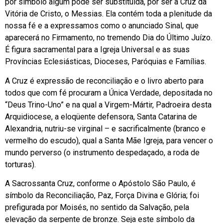
por símbolo algum pode ser substituída, por ser a Cruz da
Vitória de Cristo, o Messias. Ela contém toda a plenitude da
nossa fé e a expressamos como o anunciado Sinal, que
aparecerá no Firmamento, no tremendo Dia do Último Juízo.
É figura sacramental para a Igreja Universal e as suas
Províncias Eclesiásticas, Dioceses, Paróquias e Famílias.
A Cruz é expressão de reconciliação e o livro aberto para
todos que com fé procuram a Única Verdade, depositada no
“Deus Trino-Uno” e na qual a Virgem-Mártir, Padroeira desta
Arquidiocese, a eloqüente defensora, Santa Catarina de
Alexandria, nutriu-se virginal – e sacrificalmente (branco e
vermelho do escudo), qual a Santa Mãe Igreja, para vencer o
mundo perverso (o instrumento despedaçado, a roda de
torturas).
A Sacrossanta Cruz, conforme o Apóstolo São Paulo, é
símbolo da Reconciliação, Paz, Força Divina e Glória; foi
prefigurada por Moisés, no sentido da Salvação, pela
elevação da serpente de bronze. Seja este símbolo da