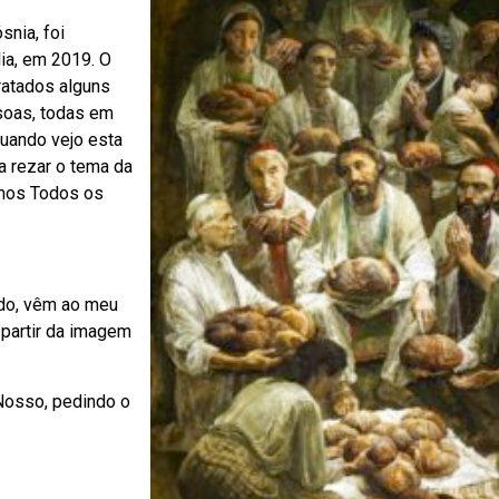
snia, foi
lia, em 2019. O
tratados alguns
soas, todas em
Quando vejo esta
 rezar o tema da
amos Todos os
ido, vêm ao meu
partir da imagem
Nosso, pedindo o