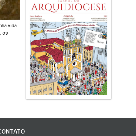
nha vida
, os
CONTATO