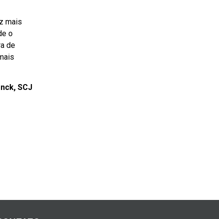
iz mais
de o
ra de
mais
nck, SCJ