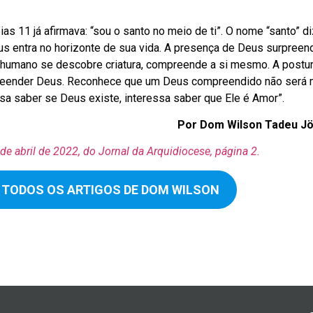
as 11 já afirmava: “sou o santo no meio de ti”. O nome “santo” d
s entra no horizonte de sua vida. A presença de Deus surpreen
 humano se descobre criatura, compreende a si mesmo. A postu
reender Deus. Reconhece que um Deus compreendido não será 
ssa saber se Deus existe, interessa saber que Ele é Amor”.
Por Dom Wilson Tadeu Jö
de abril de 2022, do Jornal da Arquidiocese, página 2.
IA TODOS OS ARTIGOS DE DOM WILSON