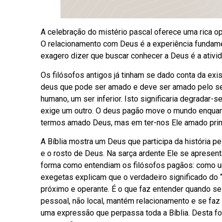
A celebração do mistério pascal oferece uma rica o
O relacionamento com Deus é a experiência fundamen
exagero dizer que buscar conhecer a Deus é a ativi
Os filósofos antigos já tinham se dado conta da exi
deus que pode ser amado e deve ser amado pelo se
humano, um ser inferior. Isto significaria degradar
exige um outro. O deus pagão move o mundo enquan
termos amado Deus, mas em ter-nos Ele amado prime
A Bíblia mostra um Deus que participa da história
e o rosto de Deus. Na sarça ardente Ele se apresen
forma como entendiam os filósofos pagãos: como um 
exegetas explicam que o verdadeiro significado do “
próximo e operante. É o que faz entender quando se
pessoal, não local, mantém relacionamento e se faz 
uma expressão que perpassa toda a Bíblia. Desta f