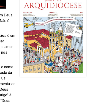
om Deus.
 Não é
agãos é um
ser
e o amor
m nós
a o nome
icado da
. Os
resenta-se
 Deus
tigo” é
 “Deus