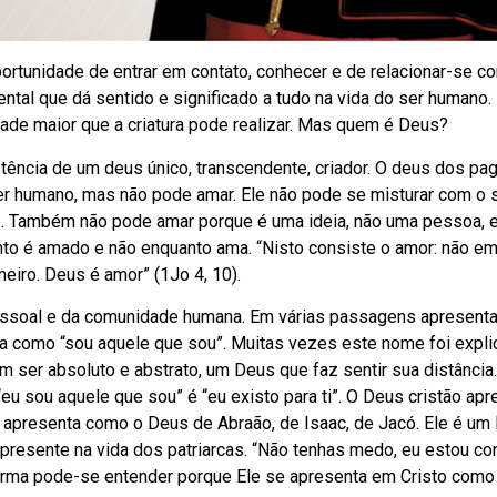
portunidade de entrar em contato, conhecer e de relacionar-se c
tal que dá sentido e significado a tudo na vida do ser humano.
dade maior que a criatura pode realizar. Mas quem é Deus?
stência de um deus único, transcendente, criador. O deus dos p
r humano, mas não pode amar. Ele não pode se misturar com o 
-se. Também não pode amar porque é uma ideia, não uma pessoa, 
to é amado e não enquanto ama. “Nisto consiste o amor: não e
iro. Deus é amor” (1Jo 4, 10).
 pessoal e da comunidade humana. Em várias passagens apresent
ta como “sou aquele que sou”. Muitas vezes este nome foi expl
ser absoluto e abstrato, um Deus que faz sentir sua distância
eu sou aquele que sou” é “eu existo para ti”. O Deus cristão ap
 apresenta como o Deus de Abraão, de Isaac, de Jacó. Ele é um
presente na vida dos patriarcas. “Não tenhas medo, eu estou con
orma pode-se entender porque Ele se apresenta em Cristo como