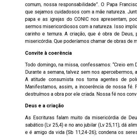
comum, nossa responsabilidade”. O Papa Francisco
que sejamos cuidadosos com a mãe natureza. Junt
papa e as igrejas do CONIC nos apresentam, pod
sermos misericordiosos com a natureza. Isso impli
carinho e ternura. A criação, que é obra de Deus
misericórdia. Que poderíamos chamar de obras de mi
Convite à coerência
Todo domingo, na missa, confessamos: “Creio em De
Durante a semana, talvez sem nos apercebermos, a
A atitude consumista nos torna agentes de pol
Manifestamos, assim, a incoerência de nossa fé.
destruímos a obra por ele criada. Nossa fé nos con
Deus e a criação
As Escrituras falam muito da misericórdia de De
sabático (Lv 25,4) e no ano jubilar (Lv 25,11); dá a
e é amigo da vida (Sb 11,24-26); condena os sere