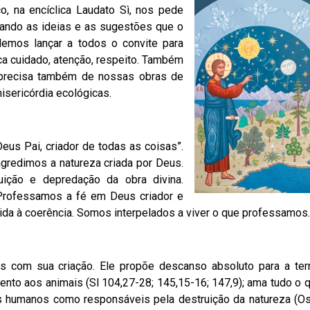
, na encíclica Laudato Sì, nos pede
ando as ideias e as sugestões que o
emos lançar a todos o convite para
ca cuidado, atenção, respeito. Também
, precisa também de nossas obras de
sericórdia ecológicas.
us Pai, criador de todas as coisas”.
gredimos a natureza criada por Deus.
uição e depredação da obra divina.
 Professamos a fé em Deus criador e
vida à coerência. Somos interpelados a viver o que professamos.
us com sua criação. Ele propõe descanso absoluto para a ter
limento aos animais (Sl 104,27-28; 145,15-16; 147,9); ama tudo o 
s humanos como responsáveis pela destruição da natureza (Os 